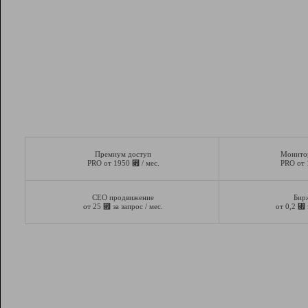
Премиум доступ
Монито
⃏
PRO от 1950
/ мес.
PRO от
СЕО продвижение
Бир
⃏
⃏
от 25
за запрос / мес.
от 0,2