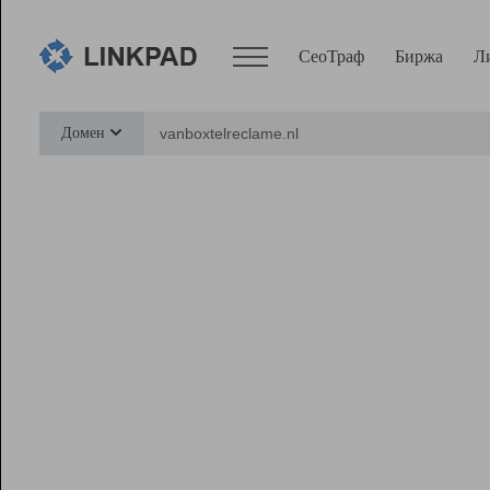
СеоТраф
Биржа
Л
Сервисы
Домен
СеоТраф
Монитор
Биржа
Pro
Линк+
Ресурсы
Вебмастер