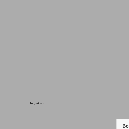
Рейтинг
Инструменты
Разработчикам
Партнерская
программа
Помощь
СеоТраф
Запустите
продвижение сайта
c LinkPad.
Подробнее
Вывод и удержание в ТОП10 выдачи
поисковых систем
Во