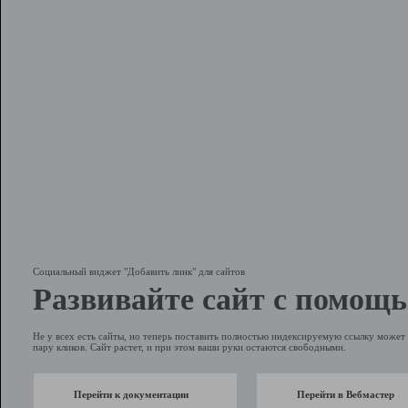
Социальный виджет "Добавить линк" для сайтов
Развивайте сайт с помощь
Не у всех есть сайты, но теперь поставить полностью индексируемую ссылку может 
пару кликов. Сайт растет, и при этом ваши руки остаются свободными.
Перейти к документации
Перейти в Вебмастер