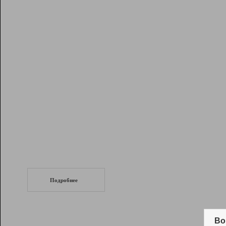
Рейтинг
Инструменты
Разработчикам
Партнерская
программа
Помощь
СеоТраф
Запустите
продвижение сайта
c LinkPad.
Подробнее
Вывод и удержание в ТОП10 выдачи
поисковых систем
Во