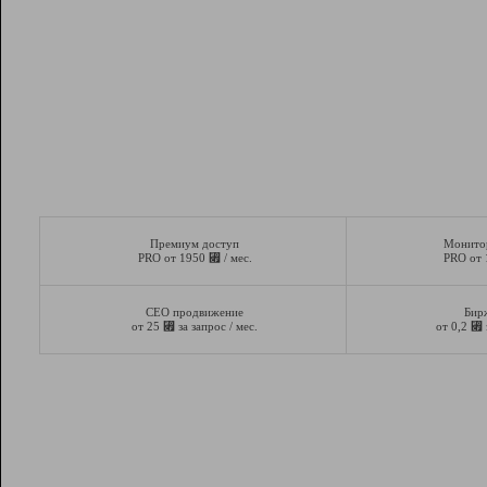
Премиум доступ
Монито
⃏
PRO от 1950
/ мес.
PRO от
СЕО продвижение
Бир
⃏
⃏
от 25
за запрос / мес.
от 0,2