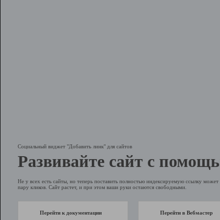
Социальный виджет "Добавить линк" для сайтов
Развивайте сайт с помощь
Не у всех есть сайты, но теперь поставить полностью индексируемую ссылку может 
пару кликов. Сайт растет, и при этом ваши руки остаются свободными.
Перейти к документации
Перейти в Вебмастер