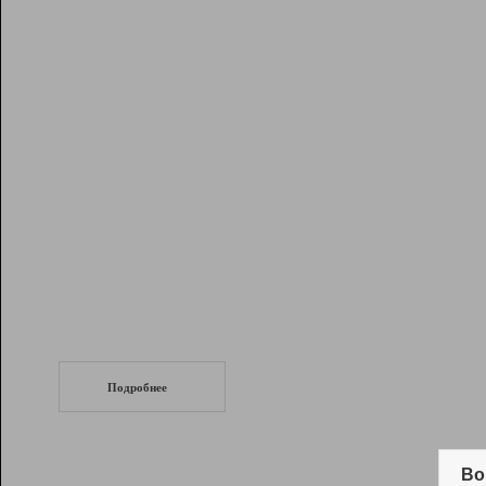
Рейтинг
Инструменты
Разработчикам
Партнерская
программа
Помощь
СеоТраф
Запустите
продвижение сайта
c LinkPad.
Подробнее
Вывод и удержание в ТОП10 выдачи
поисковых систем
Во