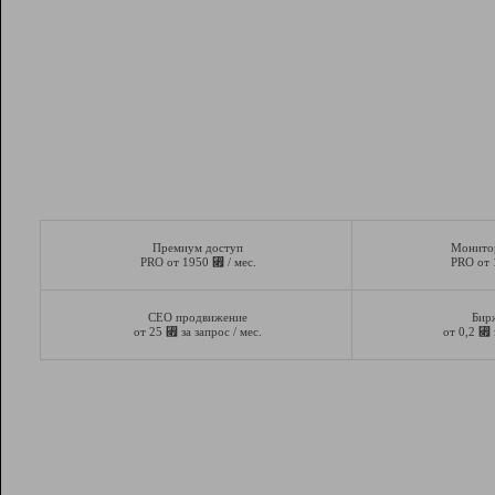
Премиум доступ
Монито
⃏
PRO от 1950
/ мес.
PRO от
СЕО продвижение
Бир
⃏
⃏
от 25
за запрос / мес.
от 0,2