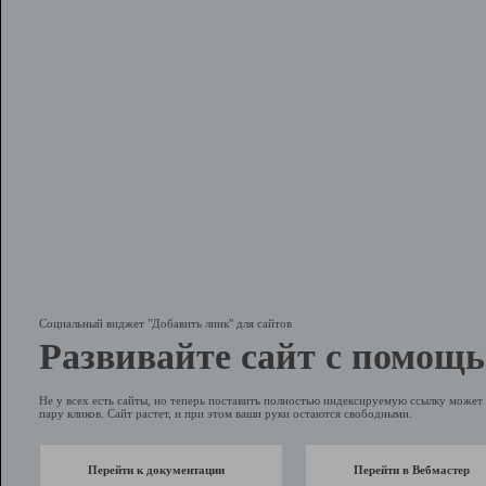
Социальный виджет "Добавить линк" для сайтов
Развивайте сайт с помощь
Не у всех есть сайты, но теперь поставить полностью индексируемую ссылку может 
пару кликов. Сайт растет, и при этом ваши руки остаются свободными.
Перейти к документации
Перейти в Вебмастер