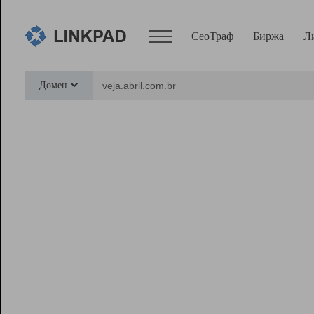
СеоТраф
Биржа
Л
Сервисы
Домен
СеоТраф
Монитор
Биржа
Pro
Линк+
Ресурсы
Вебмастер