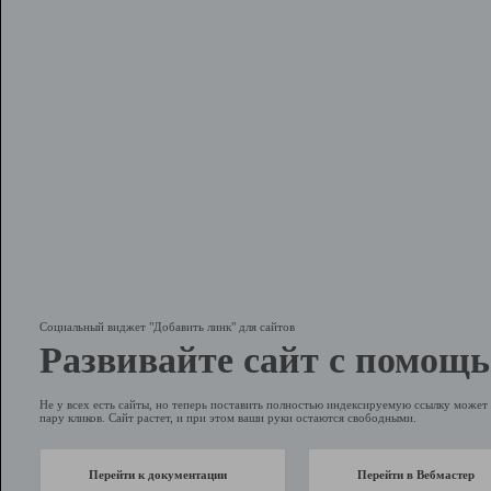
Социальный виджет "Добавить линк" для сайтов
Развивайте сайт с помощь
Не у всех есть сайты, но теперь поставить полностью индексируемую ссылку может 
пару кликов. Сайт растет, и при этом ваши руки остаются свободными.
Перейти к документации
Перейти в Вебмастер