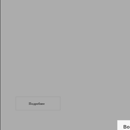
Рейтинг
Инструменты
Разработчикам
Партнерская
программа
Помощь
СеоТраф
Запустите
продвижение сайта
c LinkPad.
Подробнее
Вывод и удержание в ТОП10 выдачи
поисковых систем
Во