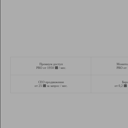
Премиум доступ
Монито
⃏
PRO от 1950
/ мес.
PRO от
СЕО продвижение
Бир
⃏
⃏
от 25
за запрос / мес.
от 0,2