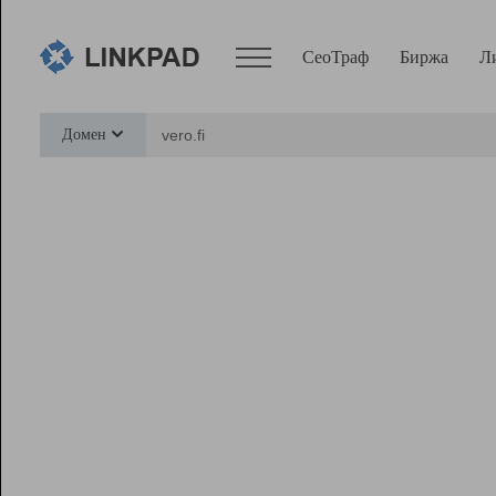
СеоТраф
Биржа
Л
Сервисы
Домен
СеоТраф
Монитор
Биржа
Pro
Линк+
Ресурсы
Вебмастер