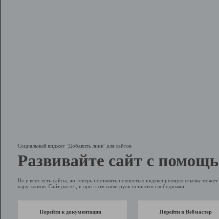
Социальный виджет "Добавить линк" для сайтов
Развивайте сайт с помощь
Не у всех есть сайты, но теперь поставить полностью индексируемую ссылку может 
пару кликов. Сайт растет, и при этом ваши руки остаются свободными.
Перейти к документации
Перейти в Вебмастер