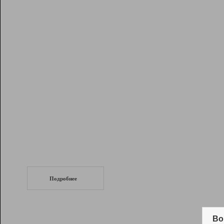
Рейтинг
Инструменты
Разработчикам
Партнерская
программа
Помощь
СеоТраф
Запустите
продвижение сайта
c LinkPad.
Подробнее
Вывод и удержание в ТОП10 выдачи
поисковых систем
Во