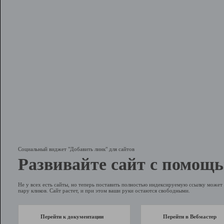
Социальный виджет "Добавить линк" для сайтов
Развивайте сайт с помощь
Не у всех есть сайты, но теперь поставить полностью индексируемую ссылку может 
пару кликов. Сайт растет, и при этом ваши руки остаются свободными.
Перейти к документации
Перейти в Вебмастер