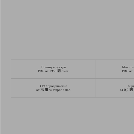
Премиум доступ
Монито
⃏
PRO от 1950
/ мес.
PRO от
СЕО продвижение
Бир
⃏
⃏
от 25
за запрос / мес.
от 0,2