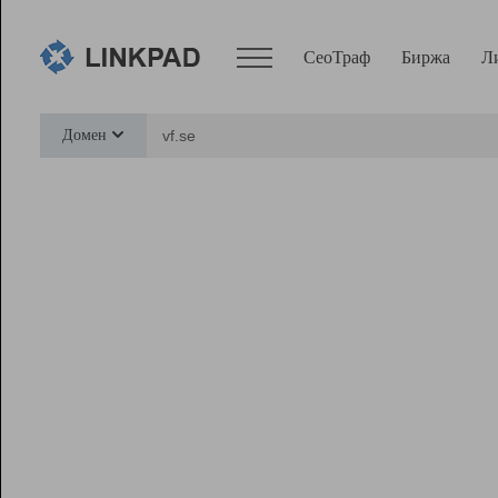
СеоТраф
Биржа
Л
Сервисы
Домен
СеоТраф
Монитор
Биржа
Pro
Линк+
Ресурсы
Вебмастер