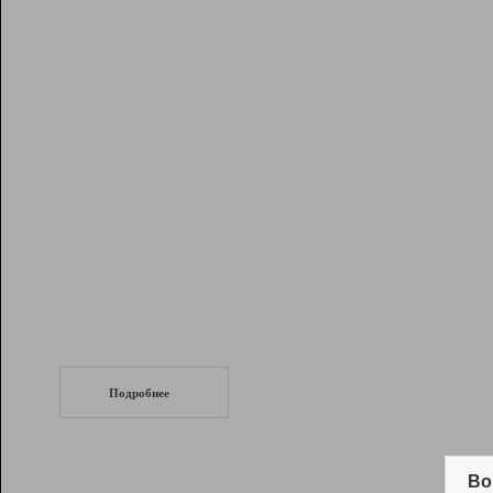
Рейтинг
Инструменты
Разработчикам
Партнерская
программа
Помощь
СеоТраф
Запустите
продвижение сайта
c LinkPad.
Подробнее
Вывод и удержание в ТОП10 выдачи
поисковых систем
Во