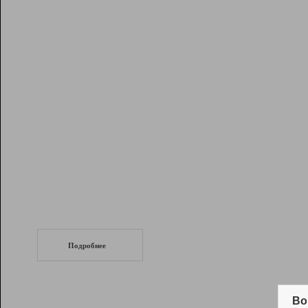
Рейтинг
Инструменты
Разработчикам
Партнерская
программа
Помощь
СеоТраф
Запустите
продвижение сайта
c LinkPad.
Подробнее
Вывод и удержание в ТОП10 выдачи
поисковых систем
Во