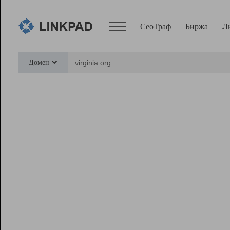
СеоТраф
Биржа
Л
Сервисы
Домен
СеоТраф
Монитор
Биржа
Pro
Линк+
Ресурсы
Вебмастер