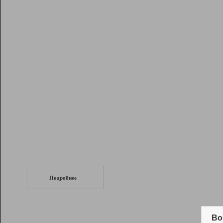
Рейтинг
Инструменты
Разработчикам
Партнерская
программа
Помощь
СеоТраф
Запустите
продвижение сайта
c LinkPad.
Подробнее
Вывод и удержание в ТОП10 выдачи
поисковых систем
Во