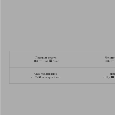
Премиум доступ
Монито
⃏
PRO от 1950
/ мес.
PRO от
СЕО продвижение
Бир
⃏
⃏
от 25
за запрос / мес.
от 0,2