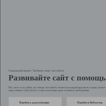
Социальный виджет "Добавить линк" для сайтов
Развивайте сайт с помощь
Не у всех есть сайты, но теперь поставить полностью индексируемую ссылку может 
пару кликов. Сайт растет, и при этом ваши руки остаются свободными.
Перейти к документации
Перейти в Вебмастер