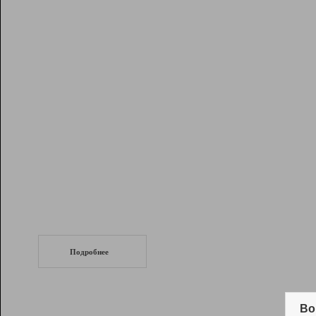
Рейтинг
Инструменты
Разработчикам
Партнерская
программа
Помощь
СеоТраф
Запустите
продвижение сайта
c LinkPad.
Подробнее
Вывод и удержание в ТОП10 выдачи
поисковых систем
Во