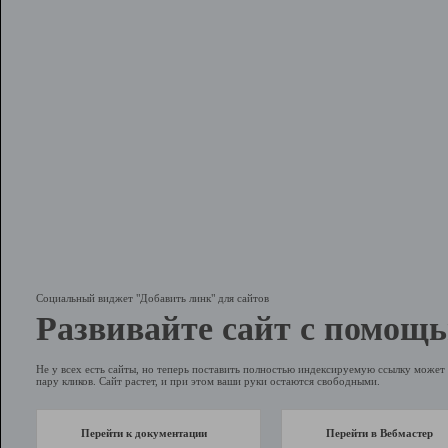
Социальный виджет "Добавить линк" для сайтов
Развивайте сайт с помощь
Не у всех есть сайты, но теперь поставить полностью индексируемую ссылку может 
пару кликов. Сайт растет, и при этом ваши руки остаются свободными.
Перейти к документации
Перейти в Вебмастер