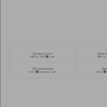
Премиум доступ
Монито
⃏
PRO от 1950
/ мес.
PRO от
СЕО продвижение
Бир
⃏
⃏
от 25
за запрос / мес.
от 0,2