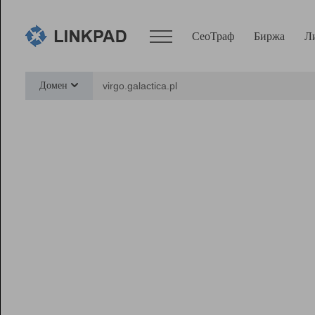
СеоТраф
Биржа
Л
Сервисы
Домен
СеоТраф
Монитор
Биржа
Pro
Линк+
Ресурсы
Вебмастер