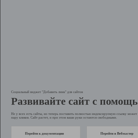
Социальный виджет "Добавить линк" для сайтов
Развивайте сайт с помощь
Не у всех есть сайты, но теперь поставить полностью индексируемую ссылку может 
пару кликов. Сайт растет, и при этом ваши руки остаются свободными.
Перейти к документации
Перейти в Вебмастер