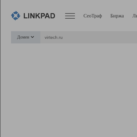
СеоТраф
Биржа
Л
Сервисы
Домен
СеоТраф
Монитор
Биржа
Pro
Линк+
Ресурсы
Вебмастер