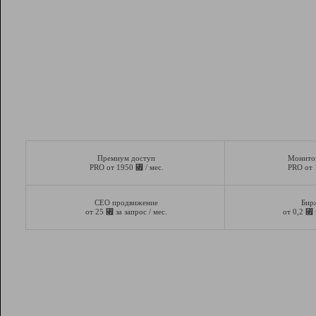
Премиум доступ
Монито
⃏
PRO от 1950
/ мес.
PRO от
СЕО продвижение
Бир
⃏
⃏
от 25
за запрос / мес.
от 0,2