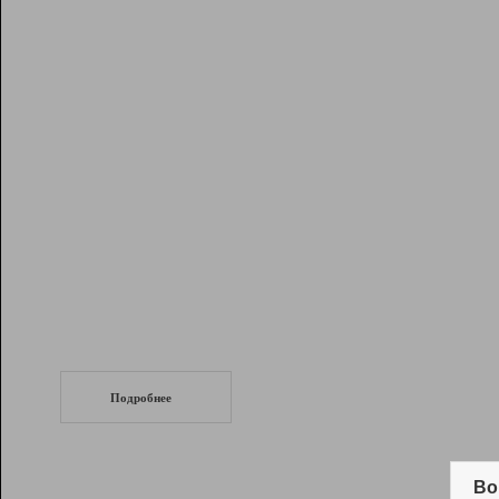
Рейтинг
Инструменты
Разработчикам
Партнерская
программа
Помощь
СеоТраф
Запустите
продвижение сайта
c LinkPad.
Подробнее
Вывод и удержание в ТОП10 выдачи
поисковых систем
Во