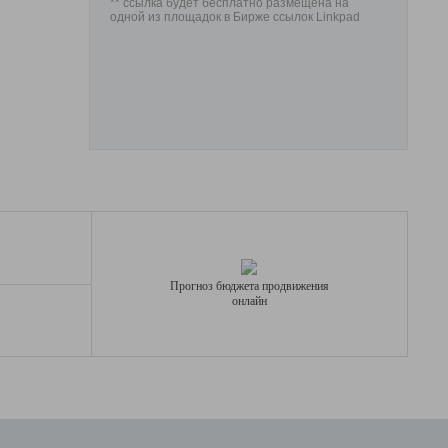
** ссылка будет бесплатно размещена на
одной из площадок в Бирже ссылок Linkpad
Прогноз бюджета продвижения
онлайн