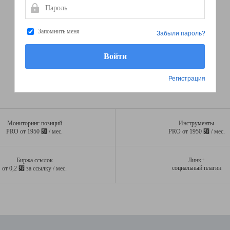
Пароль
Запомнить меня
Забыли пароль?
Регистрация
Мониторинг позиций
Инструменты
⃏
⃏
PRO от 1950
/ мес.
PRO от 1950
/ мес.
Биржа ссылок
Линк+
⃏
социальный плагин
от 0,2
за ссылку / мес.