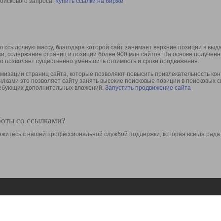
оискового запроса.
Купить ссылки на бирже
 ссылочную массу, благодаря которой сайт занимает верхние позиции в выд
ки, содержание страниц и позиции более 900 млн сайтов. На основе получе
то позволяет существенно уменьшить стоимость и сроки продвижения.
изации страниц сайта, которые позволяют повысить привлекательность конт
сылками это позволяет сайту занять высокие поисковые позиции в поисковых 
требующих дополнительных вложений.
Запустить продвижение сайта
боты со ссылками?
свяжитесь с нашей профессиональной службой поддержки, которая всегда рада
Ресурсы