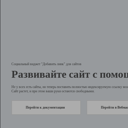
Социальный виджет "Добавить линк" для сайтов
Развивайте сайт с помо
Не у всех есть сайты, но теперь поставить полностью индексируемую ссылку мо
Сайт растет, и при этом ваши руки остаются свободными.
Перейти к документации
Перейти в Вебма