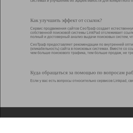
системах и улучшению их эффективности для конкретного п
Как улучшить эффект от ссылок?
Сервис продвижения сайтов СеоТраф создает естественную
собственной поисковой системы LinkPad отслеживает ссыл
полный и достоверный анализ выдачи поисковых систем, ч
СеоТраф предоставляет рекомендации по внутренней оптим
(кликабельность) сайта в поисковых системах. Вместе со с
чем больше поискового трафика, тем больше продаж, не 
Куда обращаться за помощью по вопросам ра
Если у вас есть вопросы относительно сервисов Linkpad, 
О Linkpad
Поддержка