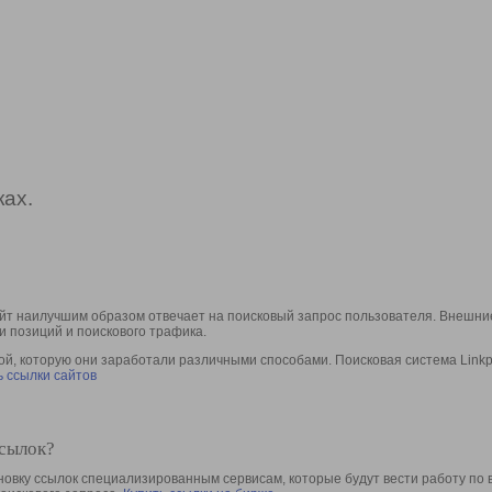
ах.
йт наилучшим образом отвечает на поисковый запрос пользователя. Внешние
и позиций и поискового трафика.
, которую они заработали различными способами. Поисковая система Linkpa
 ссылки сайтов
ссылок?
овку ссылок специализированным сервисам, которые будут вести работу по 