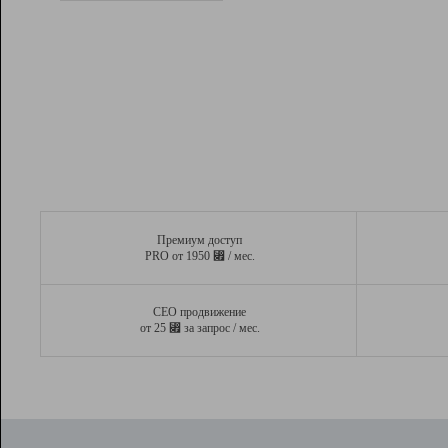
Рейтинг
Вывод и удержание в ТОП10 выдачи
поисковых систем
Инструменты
Разработчикам
Партнерская
программа
Помощь
Премиум доступ
⃏
PRO от 1950
/ мес.
СЕО продвижение
⃏
от 25
за запрос / мес.