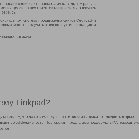
ите продвижение сайта прямо сейчас, ведь чем раньше
стижения целей наших клиентов мы пристально изучаем
 сервисы.
оиск ссылок, систему продвижения сайтов Сеотраф и
вы всегда можете получить о них полную информацию и
т вашего бизнеса!
ему Linkpad?
у мы знаем, что даже самая лучшая технология зависит от людей, которые
вают ее эффективность. Поэтому мы предлагаем поддержку 24/7, помощь экс
ругое.