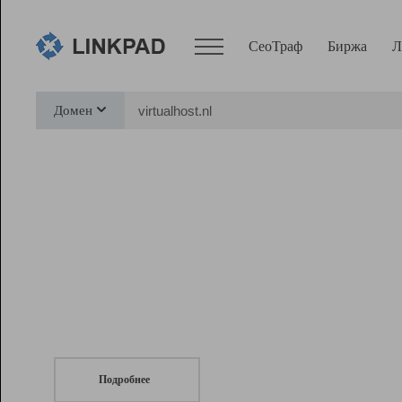
СеоТраф
Биржа
Л
Сервисы
Домен
СеоТраф
Монитор
Биржа
Pro
Линк+
СеоТраф
Запустите
продвижение сайта
c LinkPad.
Ресурсы
Вебмастер
Подробнее