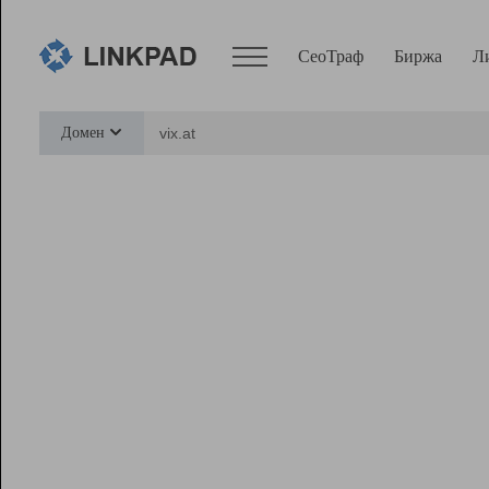
СеоТраф
Биржа
Л
Сервисы
Домен
СеоТраф
Монитор
Биржа
Pro
Линк+
Ресурсы
Вебмастер