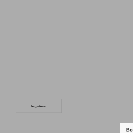
Рейтинг
Инструменты
Разработчикам
Партнерская
программа
Помощь
СеоТраф
Запустите
продвижение сайта
c LinkPad.
Подробнее
Вывод и удержание в ТОП10 выдачи
поисковых систем
Во