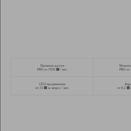
Премиум доступ
Монито
⃏
PRO от 1950
/ мес.
PRO от
СЕО продвижение
Бир
⃏
⃏
от 25
за запрос / мес.
от 0,2