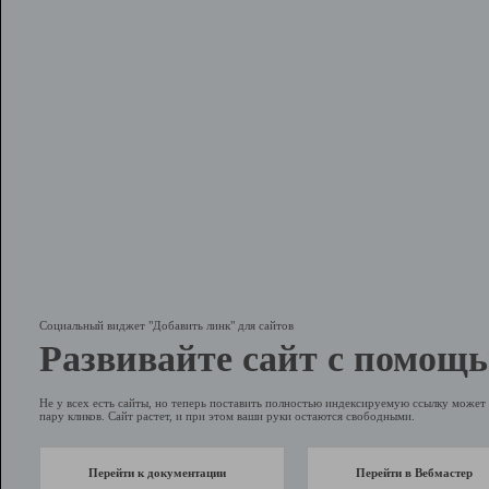
Социальный виджет "Добавить линк" для сайтов
Развивайте сайт с помощь
Не у всех есть сайты, но теперь поставить полностью индексируемую ссылку может 
пару кликов. Сайт растет, и при этом ваши руки остаются свободными.
Перейти к документации
Перейти в Вебмастер