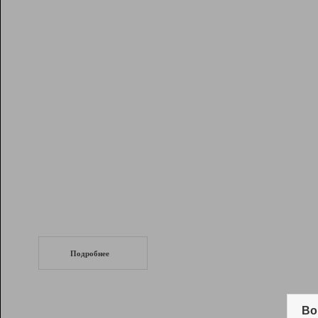
Рейтинг
Инструменты
Разработчикам
Партнерская
программа
Помощь
СеоТраф
Запустите
продвижение сайта
c LinkPad.
Подробнее
Вывод и удержание в ТОП10 выдачи
поисковых систем
Во