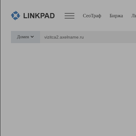
СеоТраф
Биржа
Л
Сервисы
Домен
СеоТраф
Монитор
Биржа
Pro
Линк+
Ресурсы
Вебмастер