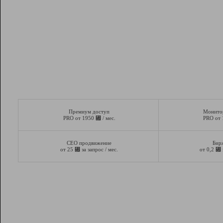
Премиум доступ
Монито
⃏
PRO от 1950
/ мес.
PRO от
СЕО продвижение
Бир
⃏
⃏
от 25
за запрос / мес.
от 0,2