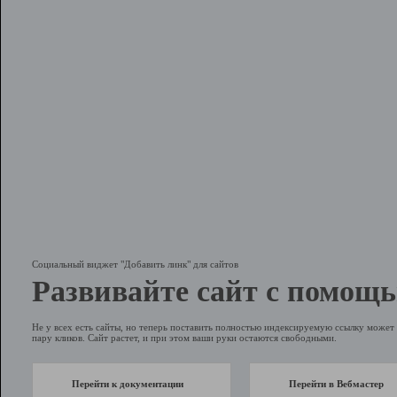
Социальный виджет "Добавить линк" для сайтов
Развивайте сайт с помощь
Не у всех есть сайты, но теперь поставить полностью индексируемую ссылку может 
пару кликов. Сайт растет, и при этом ваши руки остаются свободными.
Перейти к документации
Перейти в Вебмастер