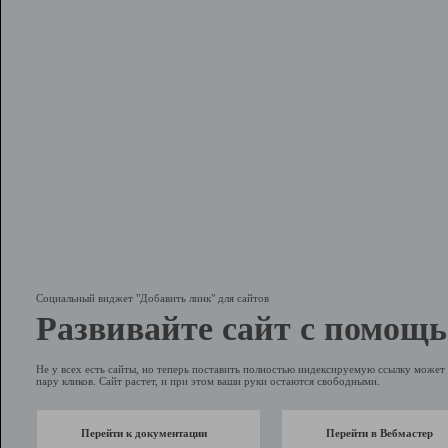
Социальный виджет "Добавить линк" для сайтов
Развивайте сайт с помощь
Не у всех есть сайты, но теперь поставить полностью индексируемую ссылку может 
пару кликов. Сайт растет, и при этом ваши руки остаются свободными.
Перейти к документации
Перейти в Вебмастер