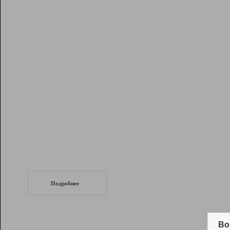
Рейтинг
Инструменты
Разработчикам
Партнерская
программа
Помощь
СеоТраф
Запустите
продвижение сайта
c LinkPad.
Подробнее
Вывод и удержание в ТОП10 выдачи
поисковых систем
Во