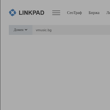
СеоТраф
Биржа
Л
Сервисы
Домен
СеоТраф
Монитор
Биржа
Pro
Линк+
Ресурсы
Вебмастер