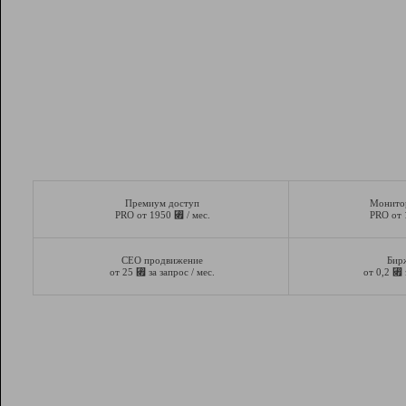
Премиум доступ
Монито
⃏
PRO от 1950
/ мес.
PRO от
СЕО продвижение
Бир
⃏
⃏
от 25
за запрос / мес.
от 0,2