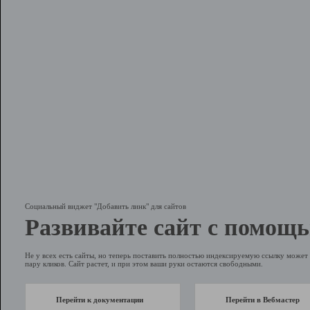
Социальный виджет "Добавить линк" для сайтов
Развивайте сайт с помощь
Не у всех есть сайты, но теперь поставить полностью индексируемую ссылку может 
пару кликов. Сайт растет, и при этом ваши руки остаются свободными.
Перейти к документации
Перейти в Вебмастер