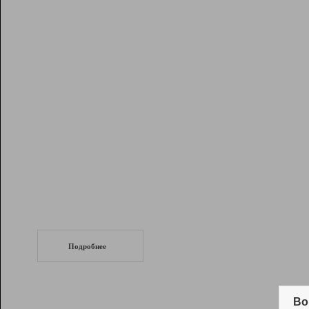
Рейтинг
Инструменты
Разработчикам
Партнерская
программа
Помощь
СеоТраф
Запустите
продвижение сайта
c LinkPad.
Подробнее
Вывод и удержание в ТОП10 выдачи
поисковых систем
Во