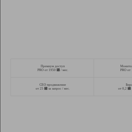
Премиум доступ
Монито
⃏
PRO от 1950
/ мес.
PRO от
СЕО продвижение
Бир
⃏
⃏
от 25
за запрос / мес.
от 0,2