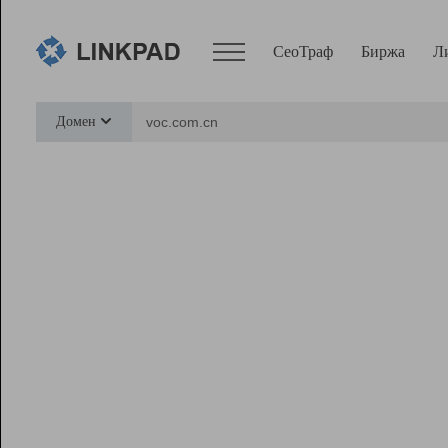
СеоТраф
Биржа
Л
Сервисы
Домен
СеоТраф
Монитор
Биржа
Pro
Линк+
Ресурсы
Вебмастер