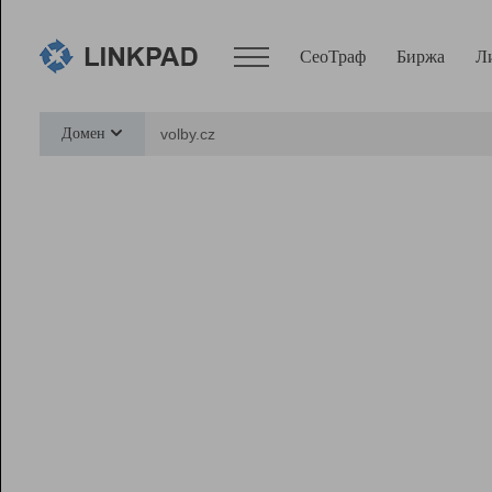
СеоТраф
Биржа
Л
Сервисы
Домен
СеоТраф
Монитор
Биржа
Pro
Линк+
Ресурсы
Вебмастер