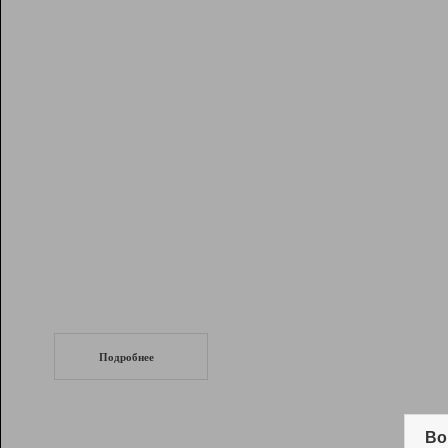
Рейтинг
Инструменты
Разработчикам
Партнерская
программа
Помощь
СеоТраф
Запустите
продвижение сайта
c LinkPad.
Подробнее
Вывод и удержание в ТОП10 выдачи
поисковых систем
Во