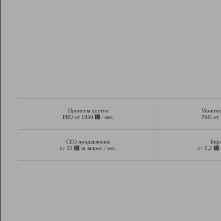
Премиум доступ
Монито
⃏
PRO от 1950
/ мес.
PRO от
СЕО продвижение
Бир
⃏
⃏
от 25
за запрос / мес.
от 0,2