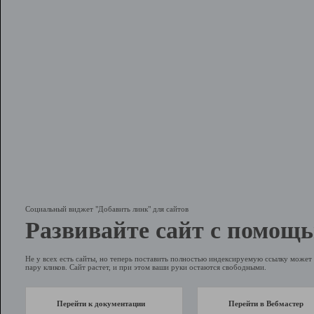
Социальный виджет "Добавить линк" для сайтов
Развивайте сайт с помощь
Не у всех есть сайты, но теперь поставить полностью индексируемую ссылку может 
пару кликов. Сайт растет, и при этом ваши руки остаются свободными.
Перейти к документации
Перейти в Вебмастер