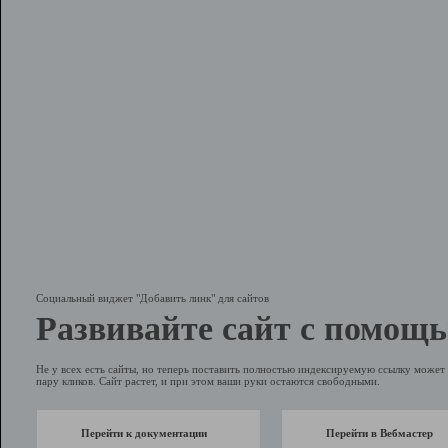
Социальный виджет "Добавить линк" для сайтов
Развивайте сайт с помощь
Не у всех есть сайты, но теперь поставить полностью индексируемую ссылку может 
пару кликов. Сайт растет, и при этом ваши руки остаются свободными.
Перейти к документации
Перейти в Вебмастер