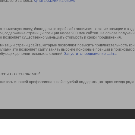
оискового запроса.
Купить ссылки на бирже
 ссылочную массу, благодаря которой сайт занимает верхние позиции в выд
ки, содержание страниц и позиции более 900 млн сайтов. На основе получе
то позволяет существенно уменьшить стоимость и сроки продвижения.
изации страниц сайта, которые позволяют повысить привлекательность конт
сылками это позволяет сайту занять высокие поисковые позиции в поисковых 
требующих дополнительных вложений.
Запустить продвижение сайта
боты со ссылками?
свяжитесь с нашей профессиональной службой поддержки, которая всегда рада
Ресурсы