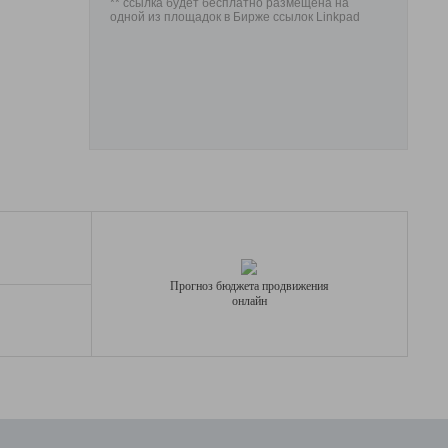
** ссылка будет бесплатно размещена на
одной из площадок в Бирже ссылок Linkpad
Прогноз бюджета продвижения
онлайн