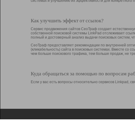
системах и улучшению их эффективности для конкретного п
Как улучшить эффект от ссылок?
Сервис продвижения сайтов СеоТраф создает естественную
собственной поисковой системы LinkPad отслеживает ссыл
полный и достоверный анализ выдачи поисковых систем, ч
СеоТраф предоставляет рекомендации по внутренней оптим
(кликабельность) сайта в поисковых системах. Вместе со с
чем больше поискового трафика, тем больше продаж, не 
Куда обращаться за помощью по вопросам ра
Если у вас есть вопросы относительно сервисов Linkpad, 
О Linkpad
Поддержка