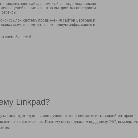
ите продвижение сайта прямо сейчас, ведь чем раньше
стижения целей наших клиентов мы пристально изучаем
 сервисы.
оиск ссылок, систему продвижения сайтов Сеотраф и
вы всегда можете получить о них полную информацию и
т вашего бизнеса!
ему Linkpad?
у мы знаем, что даже самая лучшая технология зависит от людей, которые
вают ее эффективность. Поэтому мы предлагаем поддержку 24/7, помощь экс
ругое.