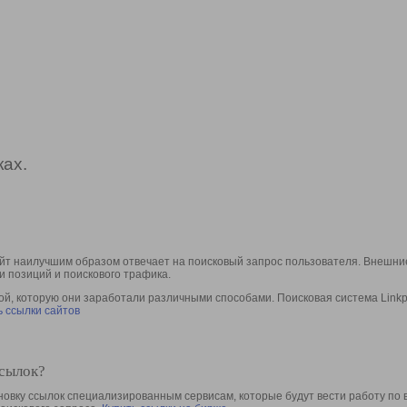
ах.
йт наилучшим образом отвечает на поисковый запрос пользователя. Внешние
и позиций и поискового трафика.
, которую они заработали различными способами. Поисковая система Linkpa
 ссылки сайтов
ссылок?
овку ссылок специализированным сервисам, которые будут вести работу по 