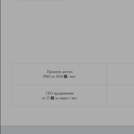
Рейтинг
Вывод и удержание в ТОП10 выдачи
поисковых систем
Инструменты
Разработчикам
Партнерская
программа
Помощь
Премиум доступ
⃏
PRO от 1950
/ мес.
СЕО продвижение
⃏
от 25
за запрос / мес.