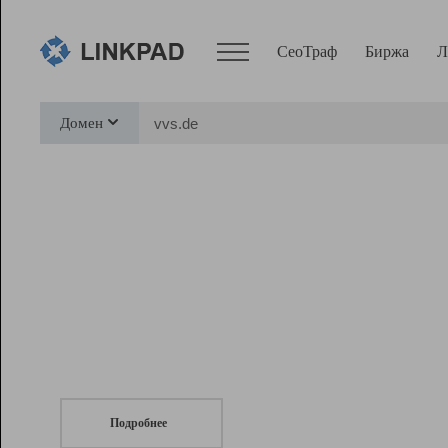
СеоТраф
Биржа
Л
Сервисы
Домен
СеоТраф
Монитор
Биржа
Pro
Линк+
СеоТраф
Запустите
продвижение сайта
c LinkPad.
Ресурсы
Вебмастер
Подробнее