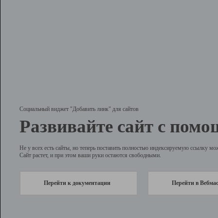
Социальный виджет "Добавить линк" для сайтов
Развивайте сайт с помо
Не у всех есть сайты, но теперь поставить полностью индексируемую ссылку мо
Сайт растет, и при этом ваши руки остаются свободными.
Перейти к документации
Перейти в Вебма