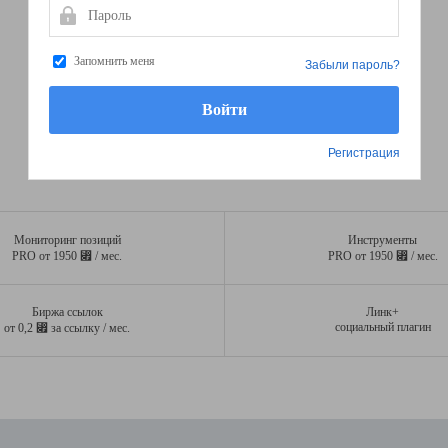
Пароль
Запомнить меня
Забыли пароль?
Регистрация
Мониторинг позиций
Инструменты
⃏
⃏
PRO от 1950
/ мес.
PRO от 1950
/ мес.
Биржа ссылок
Линк+
⃏
социальный плагин
от 0,2
за ссылку / мес.