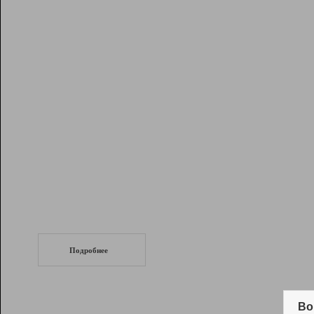
Рейтинг
Инструменты
Разработчикам
Партнерская
программа
Помощь
СеоТраф
Запустите
продвижение сайта
c LinkPad.
Подробнее
Вывод и удержание в ТОП10 выдачи
поисковых систем
Во