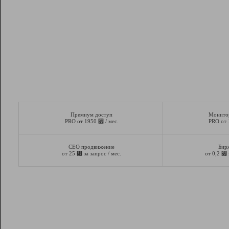
Премиум доступ
Монито
⃏
PRO от 1950
/ мес.
PRO от
СЕО продвижение
Бир
⃏
⃏
от 25
за запрос / мес.
от 0,2