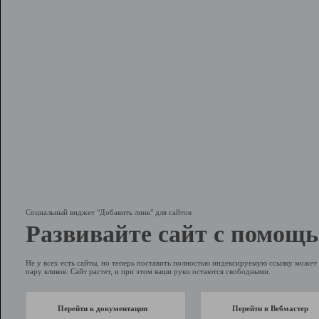
Социальный виджет "Добавить линк" для сайтов
Развивайте сайт с помощь
Не у всех есть сайты, но теперь поставить полностью индексируемую ссылку может 
пару кликов. Сайт растет, и при этом ваши руки остаются свободными.
Перейти к документации
Перейти в Вебмастер