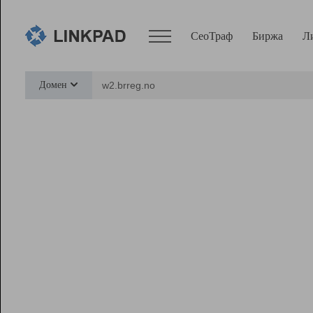
СеоТраф
Биржа
Л
Сервисы
Домен
СеоТраф
Монитор
Биржа
Pro
Линк+
Ресурсы
Вебмастер