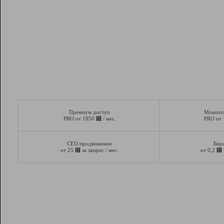
Премиум доступ
Монито
⃏
PRO от 1950
/ мес.
PRO от
СЕО продвижение
Бир
⃏
⃏
от 25
за запрос / мес.
от 0,2