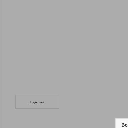
Рейтинг
Инструменты
Разработчикам
Партнерская
программа
Помощь
СеоТраф
Запустите
продвижение сайта
c LinkPad.
Подробнее
Вывод и удержание в ТОП10 выдачи
поисковых систем
Во