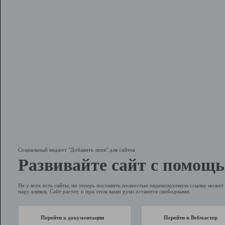
Социальный виджет "Добавить линк" для сайтов
Развивайте сайт с помощь
Не у всех есть сайты, но теперь поставить полностью индексируемую ссылку может 
пару кликов. Сайт растет, и при этом ваши руки остаются свободными.
Перейти к документации
Перейти в Вебмастер