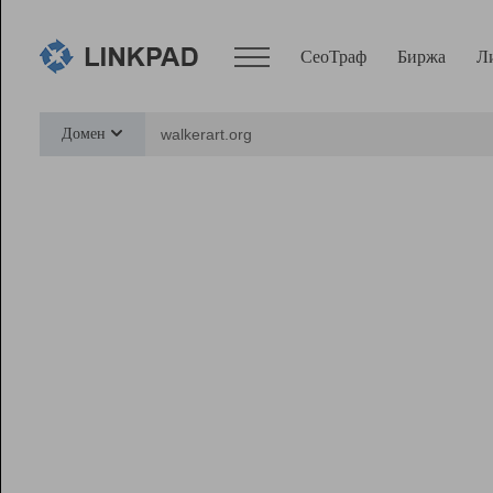
СеоТраф
Биржа
Л
Сервисы
Домен
СеоТраф
Монитор
Биржа
Pro
Линк+
Ресурсы
Вебмастер