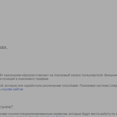
ах.
йт наилучшим образом отвечает на поисковый запрос пользователя. Внешние
и позиций и поискового трафика.
, которую они заработали различными способами. Поисковая система Linkpa
 ссылки сайтов
ссылок?
овку ссылок специализированным сервисам, которые будут вести работу по 