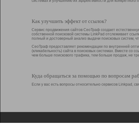
системах и улучшению их эффективности для конкретного п
Как улучшить эффект от ссылок?
Сервис продвижения сайтов СеоТраф создает естественную
собственной поисковой системы LinkPad отслеживает ссыл
полный и достоверный анализ выдачи поисковых систем, ч
СеоТраф предоставляет рекомендации по внутренней оптим
(кликабельность) сайта в поисковых системах. Вместе со с
чем больше поискового трафика, тем больше продаж, не 
Куда обращаться за помощью по вопросам ра
Если у вас есть вопросы относительно сервисов Linkpad, 
О Linkpad
Поддержка