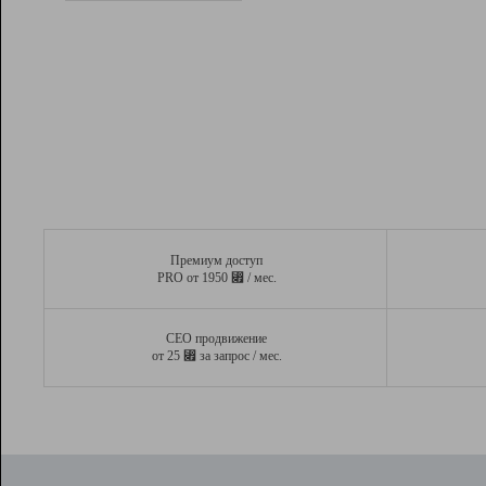
Рейтинг
Вывод и удержание в ТОП10 выдачи
поисковых систем
Инструменты
Разработчикам
Партнерская
программа
Помощь
Премиум доступ
⃏
PRO от 1950
/ мес.
СЕО продвижение
⃏
от 25
за запрос / мес.