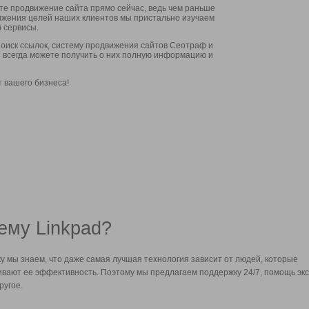
ите продвижение сайта прямо сейчас, ведь чем раньше
стижения целей наших клиентов мы пристально изучаем
 сервисы.
оиск ссылок, систему продвижения сайтов Сеотраф и
вы всегда можете получить о них полную информацию и
т вашего бизнеса!
ему Linkpad?
у мы знаем, что даже самая лучшая технология зависит от людей, которые
вают ее эффективность. Поэтому мы предлагаем поддержку 24/7, помощь экс
ругое.