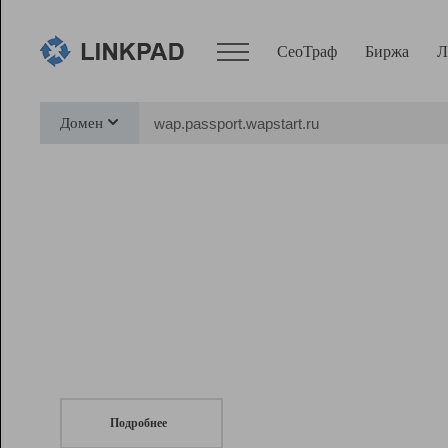
СеоТраф
Биржа
Л
Сервисы
Домен
СеоТраф
Монитор
Биржа
Pro
Линк+
СеоТраф
Запустите
продвижение сайта
c LinkPad.
Ресурсы
Вебмастер
Подробнее