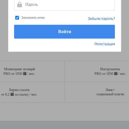
Пароль
Запомнить меня
Забыли пароль?
Регистрация
Мониторинг позиций
Инструменты
⃏
⃏
PRO от 1950
/ мес.
PRO от 1950
/ мес.
Биржа ссылок
Линк+
⃏
социальный плагин
от 0,2
за ссылку / мес.