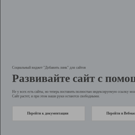
Социальный виджет "Добавить линк" для сайтов
Развивайте сайт с помо
Не у всех есть сайты, но теперь поставить полностью индексируемую ссылку мо
Сайт растет, и при этом ваши руки остаются свободными.
Перейти к документации
Перейти в Вебма