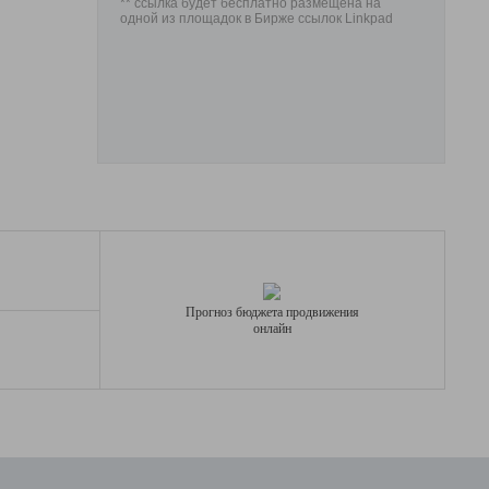
** ссылка будет бесплатно размещена на
одной из площадок в Бирже ссылок Linkpad
Прогноз бюджета продвижения
онлайн