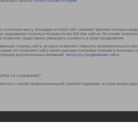
оискового запроса.
Купить ссылки на бирже
 ссылочную массу, благодаря которой сайт занимает верхние позиции в выд
ки, содержание страниц и позиции более 900 млн сайтов. На основе получе
то позволяет существенно уменьшить стоимость и сроки продвижения.
изации страниц сайта, которые позволяют повысить привлекательность конт
сылками это позволяет сайту занять высокие поисковые позиции в поисковых 
требующих дополнительных вложений.
Запустить продвижение сайта
боты со ссылками?
свяжитесь с нашей профессиональной службой поддержки, которая всегда рада
Ресурсы