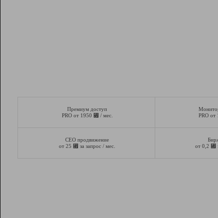
Премиум доступ
Монито
⃏
PRO от 1950
/ мес.
PRO от
СЕО продвижение
Бир
⃏
⃏
от 25
за запрос / мес.
от 0,2