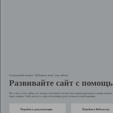
Социальный виджет "Добавить линк" для сайтов
Развивайте сайт с помощь
Не у всех есть сайты, но теперь поставить полностью индексируемую ссылку может 
пару кликов. Сайт растет, и при этом ваши руки остаются свободными.
Перейти к документации
Перейти в Вебмастер