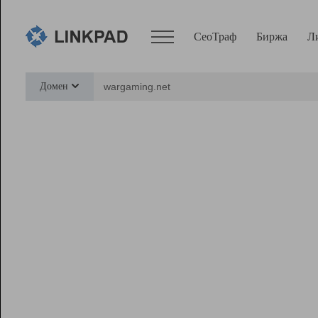
СеоТраф
Биржа
Л
Сервисы
Домен
СеоТраф
Монитор
Биржа
Pro
Линк+
Ресурсы
Вебмастер