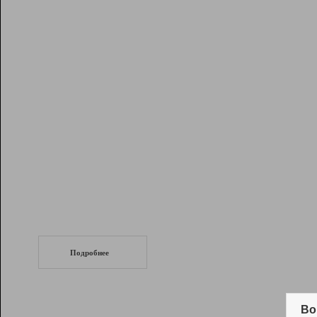
Рейтинг
Инструменты
Разработчикам
Партнерская
программа
Помощь
СеоТраф
Запустите
продвижение сайта
c LinkPad.
Подробнее
Вывод и удержание в ТОП10 выдачи
поисковых систем
Во