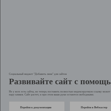
Социальный виджет "Добавить линк" для сайтов
Развивайте сайт с помощь
Не у всех есть сайты, но теперь поставить полностью индексируемую ссылку может 
пару кликов. Сайт растет, и при этом ваши руки остаются свободными.
Перейти к документации
Перейти в Вебмастер