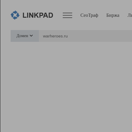
СеоТраф
Биржа
Л
Сервисы
Домен
СеоТраф
Монитор
Биржа
Pro
Линк+
Ресурсы
Вебмастер