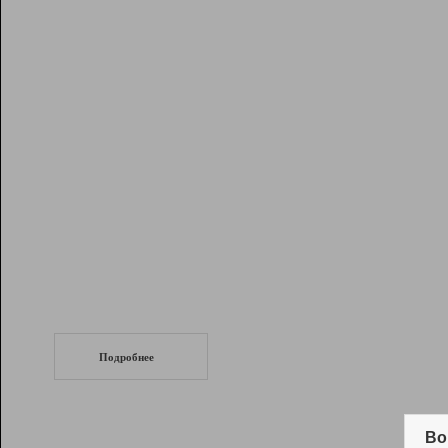
Рейтинг
Инструменты
Разработчикам
Партнерская
программа
Помощь
СеоТраф
Запустите
продвижение сайта
c LinkPad.
Подробнее
Вывод и удержание в ТОП10 выдачи
поисковых систем
Во