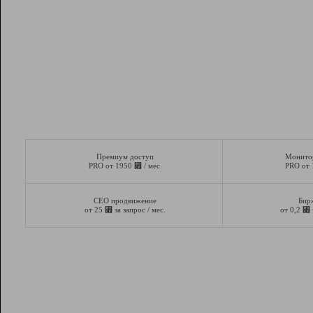
Премиум доступ
Монито
⃏
PRO от 1950
/ мес.
PRO от
СЕО продвижение
Бир
⃏
⃏
от 25
за запрос / мес.
от 0,2