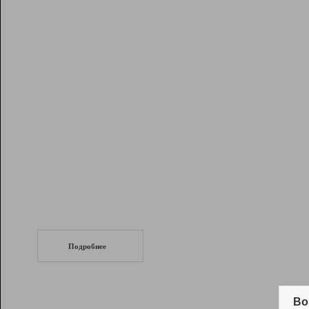
Рейтинг
Инструменты
Разработчикам
Партнерская
программа
Помощь
СеоТраф
Запустите
продвижение сайта
c LinkPad.
Подробнее
Вывод и удержание в ТОП10 выдачи
поисковых систем
Во