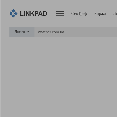
СеоТраф
Биржа
Л
Сервисы
Домен
СеоТраф
Монитор
Биржа
Pro
Линк+
Ресурсы
Вебмастер