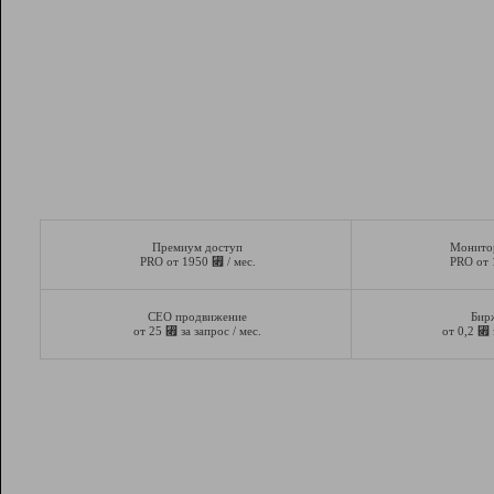
Премиум доступ
Монито
⃏
PRO от 1950
/ мес.
PRO от
СЕО продвижение
Бир
⃏
⃏
от 25
за запрос / мес.
от 0,2