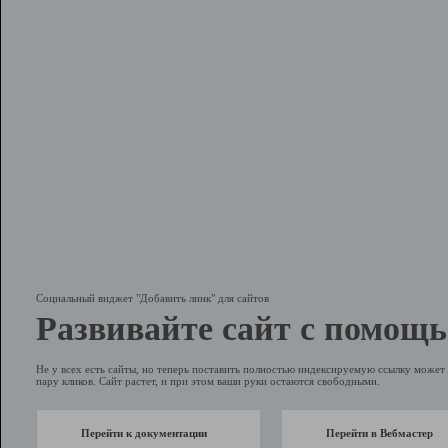
Социальный виджет "Добавить линк" для сайтов
Развивайте сайт с помощь
Не у всех есть сайты, но теперь поставить полностью индексируемую ссылку может 
пару кликов. Сайт растет, и при этом ваши руки остаются свободными.
Перейти к документации
Перейти в Вебмастер