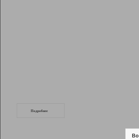
Рейтинг
Инструменты
Разработчикам
Партнерская
программа
Помощь
СеоТраф
Запустите
продвижение сайта
c LinkPad.
Подробнее
Вывод и удержание в ТОП10 выдачи
поисковых систем
Во