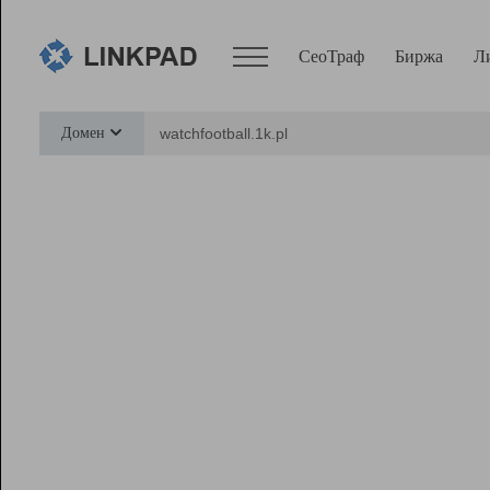
СеоТраф
Биржа
Л
Сервисы
Домен
СеоТраф
Монитор
Биржа
Pro
Линк+
Ресурсы
Вебмастер