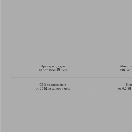
Премиум доступ
Монито
⃏
PRO от 1950
/ мес.
PRO от
СЕО продвижение
Бир
⃏
⃏
от 25
за запрос / мес.
от 0,2