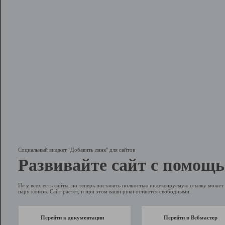
Социальный виджет "Добавить линк" для сайтов
Развивайте сайт с помощь
Не у всех есть сайты, но теперь поставить полностью индексируемую ссылку может 
пару кликов. Сайт растет, и при этом ваши руки остаются свободными.
Перейти к документации
Перейти в Вебмастер