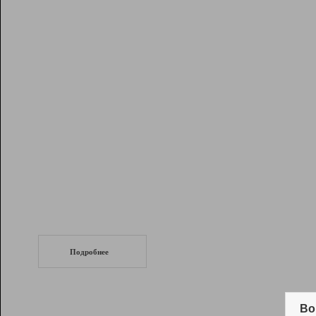
Рейтинг
Инструменты
Разработчикам
Партнерская
программа
Помощь
СеоТраф
Запустите
продвижение сайта
c LinkPad.
Подробнее
Вывод и удержание в ТОП10 выдачи
поисковых систем
Во