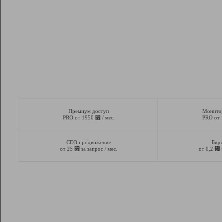
Премиум доступ
Монито
⃏
PRO от 1950
/ мес.
PRO от
СЕО продвижение
Бир
⃏
⃏
от 25
за запрос / мес.
от 0,2