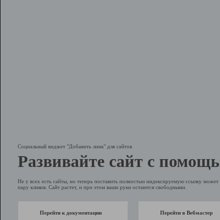
Социальный виджет "Добавить линк" для сайтов
Развивайте сайт с помощь
Не у всех есть сайты, но теперь поставить полностью индексируемую ссылку может 
пару кликов. Сайт растет, и при этом ваши руки остаются свободными.
Перейти к документации
Перейти в Вебмастер