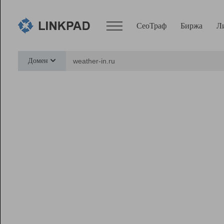
СеоТраф
Биржа
Л
Сервисы
Домен
СеоТраф
Монитор
Биржа
Pro
Линк+
Ресурсы
Вебмастер