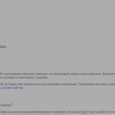
ах.
йт наилучшим образом отвечает на поисковый запрос пользователя. Внешние
и позиций и поискового трафика.
, которую они заработали различными способами. Поисковая система Linkpa
 ссылки сайтов
ссылок?
овку ссылок специализированным сервисам, которые будут вести работу по 