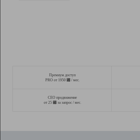
Рейтинг
Вывод и удержание в ТОП10 выдачи
поисковых систем
Инструменты
Разработчикам
Партнерская
программа
Помощь
Премиум доступ
⃏
PRO от 1950
/ мес.
СЕО продвижение
⃏
от 25
за запрос / мес.