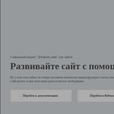
Социальный виджет "Добавить линк" для сайтов
Развивайте сайт с помо
Не у всех есть сайты, но теперь поставить полностью индексируемую ссылку мо
Сайт растет, и при этом ваши руки остаются свободными.
Перейти к документации
Перейти в Вебма