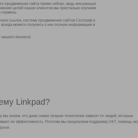
ите продвижение сайта прямо сейчас, ведь чем раньше
стижения целей наших клиентов мы пристально изучаем
 сервисы.
оиск ссылок, систему продвижения сайтов Сеотраф и
вы всегда можете получить о них полную информацию и
т вашего бизнеса!
ему Linkpad?
у мы знаем, что даже самая лучшая технология зависит от людей, которые
вают ее эффективность. Поэтому мы предлагаем поддержку 24/7, помощь экс
ругое.