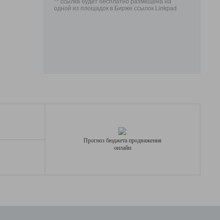
** ссылка будет бесплатно размещена на
одной из площадок в Бирже ссылок Linkpad
Прогноз бюджета продвижения
онлайн