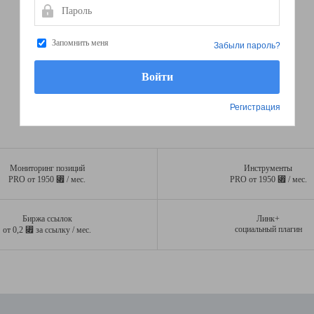
Пароль
Запомнить меня
Забыли пароль?
Регистрация
Мониторинг позиций
Инструменты
⃏
⃏
PRO от 1950
/ мес.
PRO от 1950
/ мес.
Биржа ссылок
Линк+
⃏
социальный плагин
от 0,2
за ссылку / мес.