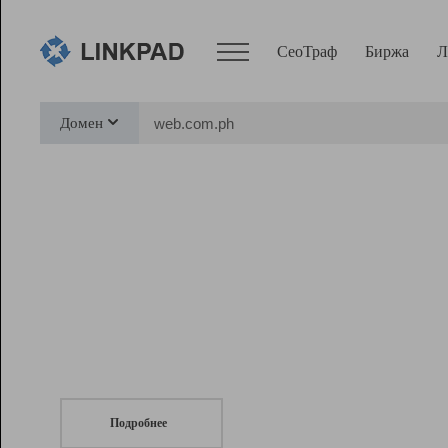
СеоТраф
Биржа
Л
Сервисы
Домен
СеоТраф
Монитор
Биржа
Pro
Линк+
СеоТраф
Запустите
продвижение сайта
c LinkPad.
Ресурсы
Вебмастер
Подробнее