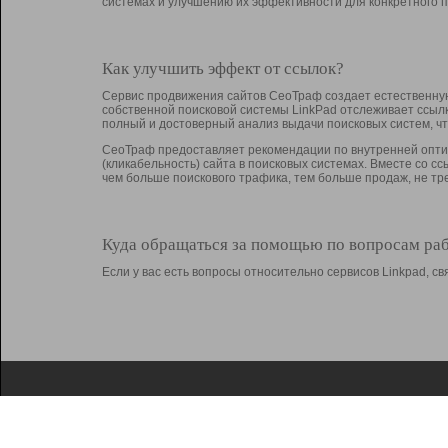
системах и улучшению их эффективности для конкретного п
Как улучшить эффект от ссылок?
Сервис продвижения сайтов СеоТраф создает естественную
собственной поисковой системы LinkPad отслеживает ссыл
полный и достоверный анализ выдачи поисковых систем, ч
СеоТраф предоставляет рекомендации по внутренней оптим
(кликабельность) сайта в поисковых системах. Вместе со с
чем больше поискового трафика, тем больше продаж, не 
Куда обращаться за помощью по вопросам ра
Если у вас есть вопросы относительно сервисов Linkpad, 
О Linkpad
Поддержка