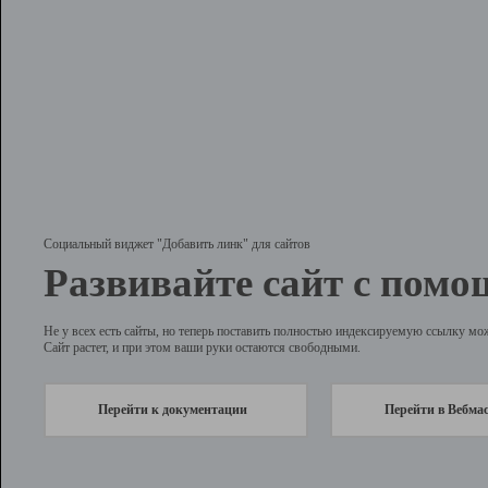
Социальный виджет "Добавить линк" для сайтов
Развивайте сайт с помо
Не у всех есть сайты, но теперь поставить полностью индексируемую ссылку мо
Сайт растет, и при этом ваши руки остаются свободными.
Перейти к документации
Перейти в Вебма