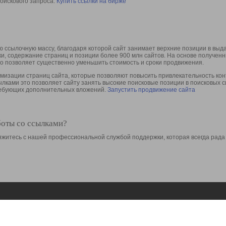
оискового запроса.
Купить ссылки на бирже
 ссылочную массу, благодаря которой сайт занимает верхние позиции в выд
ки, содержание страниц и позиции более 900 млн сайтов. На основе получе
то позволяет существенно уменьшить стоимость и сроки продвижения.
изации страниц сайта, которые позволяют повысить привлекательность конт
сылками это позволяет сайту занять высокие поисковые позиции в поисковых 
требующих дополнительных вложений.
Запустить продвижение сайта
боты со ссылками?
свяжитесь с нашей профессиональной службой поддержки, которая всегда рада
Ресурсы