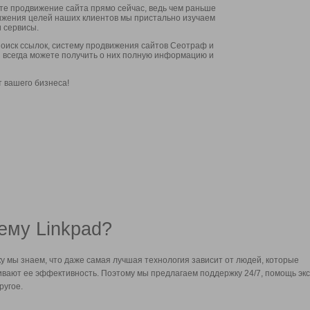
ите продвижение сайта прямо сейчас, ведь чем раньше
стижения целей наших клиентов мы пристально изучаем
 сервисы.
оиск ссылок, систему продвижения сайтов Сеотраф и
вы всегда можете получить о них полную информацию и
т вашего бизнеса!
ему Linkpad?
у мы знаем, что даже самая лучшая технология зависит от людей, которые
вают ее эффективность. Поэтому мы предлагаем поддержку 24/7, помощь экс
ругое.