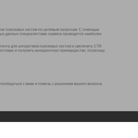
аче поисковых систем по целевым запросам. С помощью
нных данных специалистами сервиса проводится наиболее
ента для алгоритмов поисковых систем и увеличить CTR
системах и получить конкурентное преимущество, поскольку
 пообщаться с вами и помочь с решением вашего вопроса.
Аккаунт
Сервисы