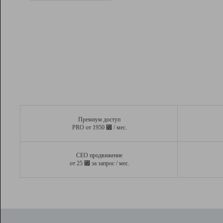
Рейтинг
Вывод и удержание в ТОП10 выдачи
поисковых систем
Инструменты
Разработчикам
Партнерская
программа
Помощь
Премиум доступ
⃏
PRO от 1950
/ мес.
СЕО продвижение
⃏
от 25
за запрос / мес.