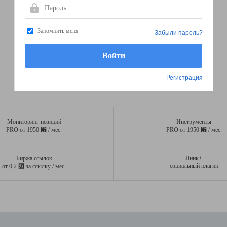
Пароль
Запомнить меня
Забыли пароль?
Регистрация
Мониторинг позиций
Инструменты
⃏
⃏
PRO от 1950
/ мес.
PRO от 1950
/ мес.
Биржа ссылок
Линк+
⃏
социальный плагин
от 0,2
за ссылку / мес.