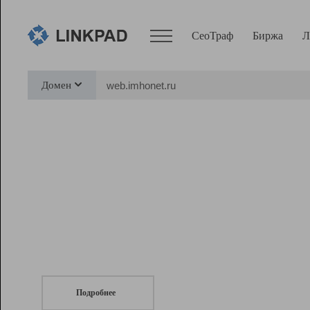
СеоТраф
Биржа
Л
Сервисы
Домен
СеоТраф
Монитор
Биржа
Pro
Линк+
СеоТраф
Запустите
продвижение сайта
c LinkPad.
Ресурсы
Вебмастер
Подробнее