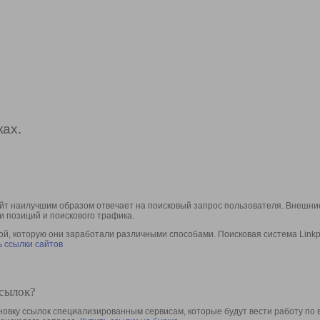
ах.
йт наилучшим образом отвечает на поисковый запрос пользователя. Внешние
и позиций и поискового трафика.
, которую они заработали различными способами. Поисковая система Linkpa
 ссылки сайтов
ссылок?
овку ссылок специализированным сервисам, которые будут вести работу по 