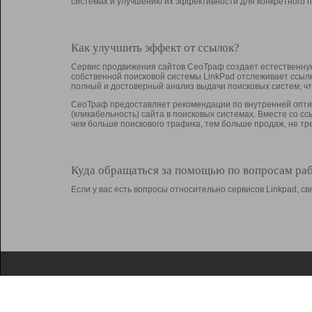
системах и улучшению их эффективности для конкретного п
Как улучшить эффект от ссылок?
Сервис продвижения сайтов СеоТраф создает естественную
собственной поисковой системы LinkPad отслеживает ссыл
полный и достоверный анализ выдачи поисковых систем, ч
СеоТраф предоставляет рекомендации по внутренней оптим
(кликабельность) сайта в поисковых системах. Вместе со с
чем больше поискового трафика, тем больше продаж, не 
Куда обращаться за помощью по вопросам ра
Если у вас есть вопросы относительно сервисов Linkpad, 
О Linkpad
Поддержка