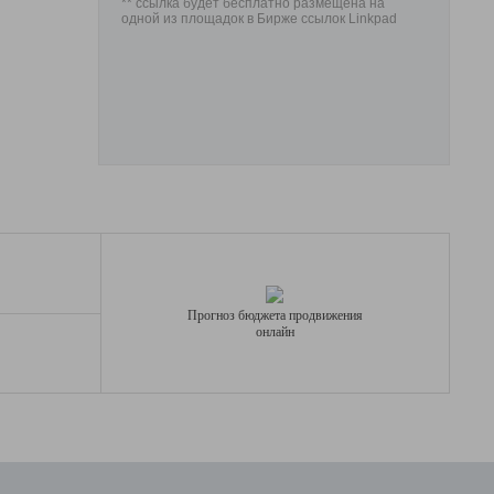
** ссылка будет бесплатно размещена на
одной из площадок в Бирже ссылок Linkpad
Прогноз бюджета продвижения
онлайн