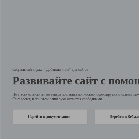
Социальный виджет "Добавить линк" для сайтов
Развивайте сайт с помо
Не у всех есть сайты, но теперь поставить полностью индексируемую ссылку мо
Сайт растет, и при этом ваши руки остаются свободными.
Перейти к документации
Перейти в Вебма