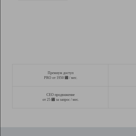
Рейтинг
Вывод и удержание в ТОП10 выдачи
поисковых систем
Инструменты
Разработчикам
Партнерская
программа
Помощь
Премиум доступ
⃏
PRO от 1950
/ мес.
СЕО продвижение
⃏
от 25
за запрос / мес.