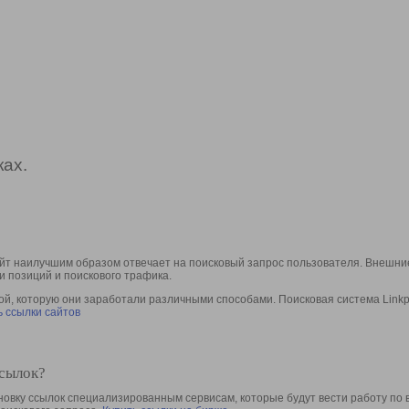
ах.
йт наилучшим образом отвечает на поисковый запрос пользователя. Внешние
и позиций и поискового трафика.
, которую они заработали различными способами. Поисковая система Linkpa
 ссылки сайтов
ссылок?
овку ссылок специализированным сервисам, которые будут вести работу по 