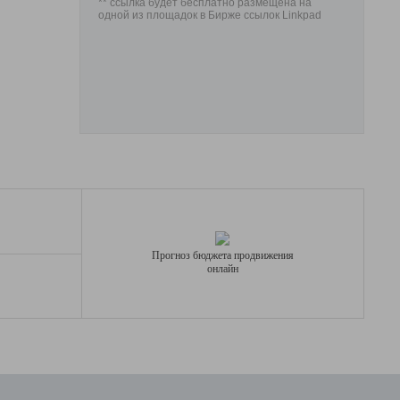
** ссылка будет бесплатно размещена на
одной из площадок в Бирже ссылок Linkpad
Прогноз бюджета продвижения
онлайн