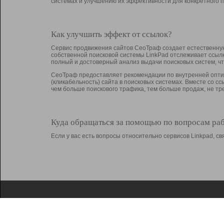
системах и улучшению их эффективности для конкретного п
Как улучшить эффект от ссылок?
Сервис продвижения сайтов СеоТраф создает естественную
собственной поисковой системы LinkPad отслеживает ссыл
полный и достоверный анализ выдачи поисковых систем, ч
СеоТраф предоставляет рекомендации по внутренней оптим
(кликабельность) сайта в поисковых системах. Вместе со с
чем больше поискового трафика, тем больше продаж, не 
Куда обращаться за помощью по вопросам ра
Если у вас есть вопросы относительно сервисов Linkpad, 
О Linkpad
Поддержка