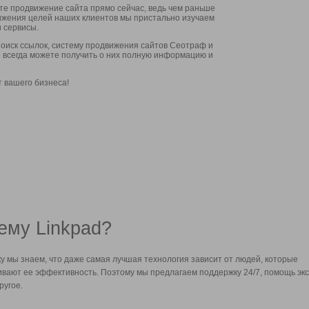
ите продвижение сайта прямо сейчас, ведь чем раньше
стижения целей наших клиентов мы пристально изучаем
 сервисы.
оиск ссылок, систему продвижения сайтов Сеотраф и
вы всегда можете получить о них полную информацию и
т вашего бизнеса!
ему Linkpad?
у мы знаем, что даже самая лучшая технология зависит от людей, которые
вают ее эффективность. Поэтому мы предлагаем поддержку 24/7, помощь экс
ругое.