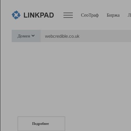
СеоТраф
Биржа
Л
Сервисы
Домен
СеоТраф
Монитор
Биржа
Pro
Линк+
СеоТраф
Запустите
продвижение сайта
c LinkPad.
Ресурсы
Вебмастер
Подробнее