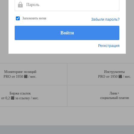
Пароль
Запомнить меня
Забыли пароль?
Регистрация
Мониторинг позиций
Инструменты
⃏
⃏
PRO от 1950
/ мес.
PRO от 1950
/ мес.
Биржа ссылок
Линк+
⃏
социальный плагин
от 0,2
за ссылку / мес.