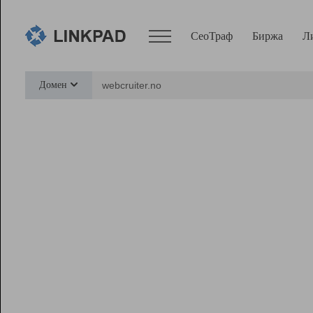
СеоТраф
Биржа
Л
Сервисы
Домен
СеоТраф
Монитор
Биржа
Pro
Линк+
Ресурсы
Вебмастер