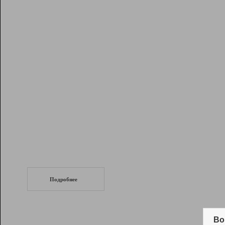
Рейтинг
Инструменты
Разработчикам
Партнерская
программа
Помощь
СеоТраф
Запустите
продвижение сайта
c LinkPad.
Подробнее
Вывод и удержание в ТОП10 выдачи
поисковых систем
Во