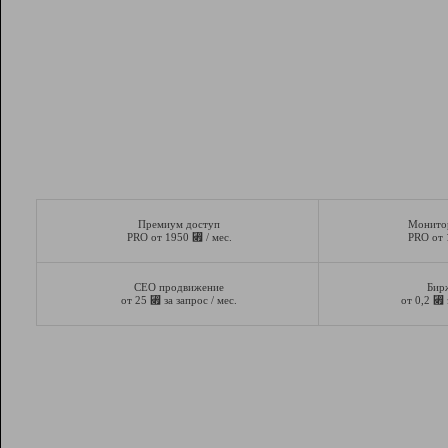
Премиум доступ
Монито
⃏
PRO от 1950
/ мес.
PRO от
СЕО продвижение
Бир
⃏
⃏
от 25
за запрос / мес.
от 0,2