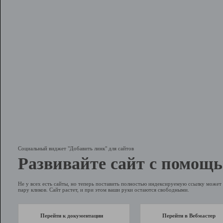
Социальный виджет "Добавить линк" для сайтов
Развивайте сайт с помощь
Не у всех есть сайты, но теперь поставить полностью индексируемую ссылку может 
пару кликов. Сайт растет, и при этом ваши руки остаются свободными.
Перейти к документации
Перейти в Вебмастер