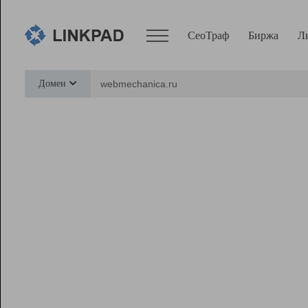
СеоТраф
Биржа
Л
Сервисы
Домен
СеоТраф
Монитор
Биржа
Pro
Линк+
Ресурсы
Вебмастер