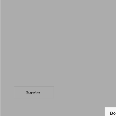
Рейтинг
Инструменты
Разработчикам
Партнерская
программа
Помощь
СеоТраф
Запустите
продвижение сайта
c LinkPad.
Подробнее
Вывод и удержание в ТОП10 выдачи
поисковых систем
Во