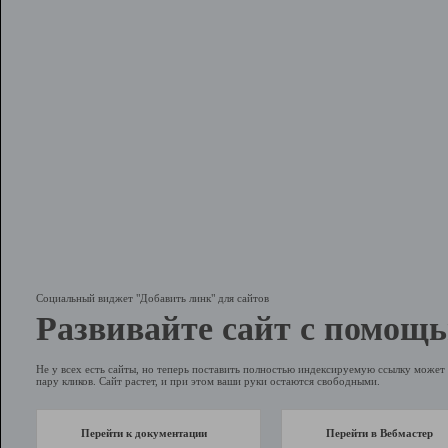
Социальный виджет "Добавить линк" для сайтов
Развивайте сайт с помощь
Не у всех есть сайты, но теперь поставить полностью индексируемую ссылку может 
пару кликов. Сайт растет, и при этом ваши руки остаются свободными.
Перейти к документации
Перейти в Вебмастер