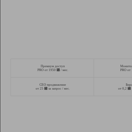
Премиум доступ
Монито
⃏
PRO от 1950
/ мес.
PRO от
СЕО продвижение
Бир
⃏
⃏
от 25
за запрос / мес.
от 0,2