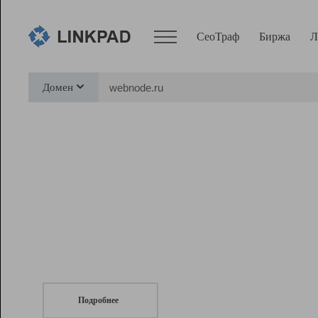
СеоТраф
Биржа
Л
Сервисы
Домен
СеоТраф
Монитор
Биржа
Pro
Линк+
СеоТраф
Запустите
продвижение сайта
c LinkPad.
Ресурсы
Вебмастер
Подробнее