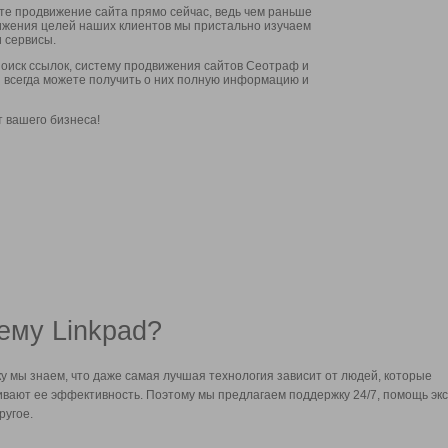
ите продвижение сайта прямо сейчас, ведь чем раньше
стижения целей наших клиентов мы пристально изучаем
 сервисы.
оиск ссылок, систему продвижения сайтов Сеотраф и
вы всегда можете получить о них полную информацию и
т вашего бизнеса!
ему Linkpad?
у мы знаем, что даже самая лучшая технология зависит от людей, которые
вают ее эффективность. Поэтому мы предлагаем поддержку 24/7, помощь экс
ругое.