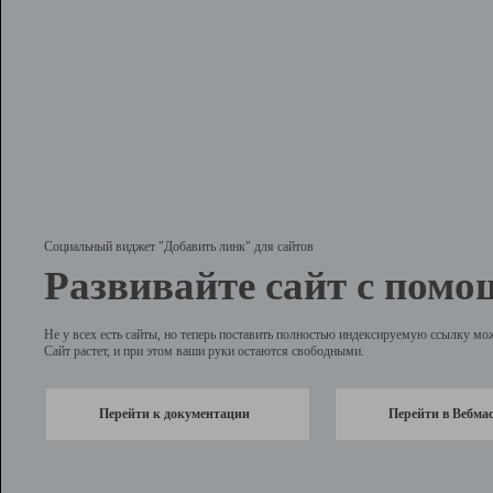
Социальный виджет "Добавить линк" для сайтов
Развивайте сайт с помо
Не у всех есть сайты, но теперь поставить полностью индексируемую ссылку мо
Сайт растет, и при этом ваши руки остаются свободными.
Перейти к документации
Перейти в Вебма