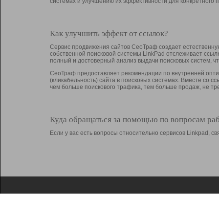
системах и улучшению их эффективности для конкретного п
Как улучшить эффект от ссылок?
Сервис продвижения сайтов СеоТраф создает естественную
собственной поисковой системы LinkPad отслеживает ссыл
полный и достоверный анализ выдачи поисковых систем, ч
СеоТраф предоставляет рекомендации по внутренней оптим
(кликабельность) сайта в поисковых системах. Вместе со с
чем больше поискового трафика, тем больше продаж, не 
Куда обращаться за помощью по вопросам ра
Если у вас есть вопросы относительно сервисов Linkpad, 
О Linkpad
Поддержка