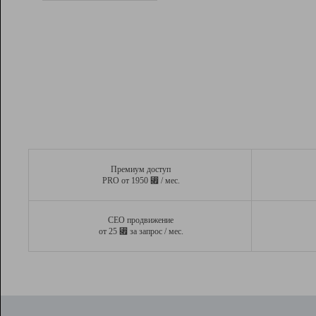
Рейтинг
Вывод и удержание в ТОП10 выдачи
поисковых систем
Инструменты
Разработчикам
Партнерская
программа
Помощь
Премиум доступ
⃏
PRO от 1950
/ мес.
СЕО продвижение
⃏
от 25
за запрос / мес.