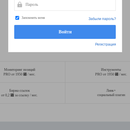
Пароль
Запомнить меня
Забыли пароль?
Регистрация
Мониторинг позиций
Инструменты
⃏
⃏
PRO от 1950
/ мес.
PRO от 1950
/ мес.
Биржа ссылок
Линк+
⃏
социальный плагин
от 0,2
за ссылку / мес.