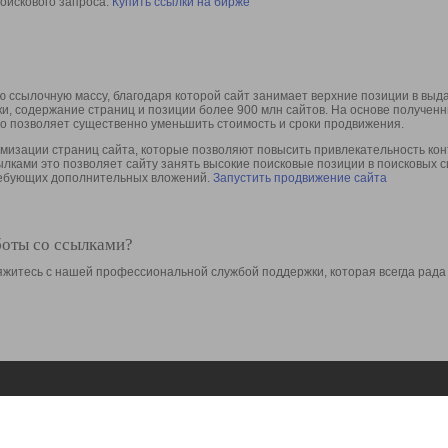
оискового запроса.
Купить ссылки на бирже
 ссылочную массу, благодаря которой сайт занимает верхние позиции в выд
ки, содержание страниц и позиции более 900 млн сайтов. На основе получе
то позволяет существенно уменьшить стоимость и сроки продвижения.
изации страниц сайта, которые позволяют повысить привлекательность конт
сылками это позволяет сайту занять высокие поисковые позиции в поисковых 
требующих дополнительных вложений.
Запустить продвижение сайта
боты со ссылками?
свяжитесь с нашей профессиональной службой поддержки, которая всегда рада
Ресурсы