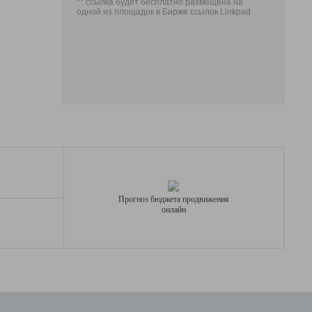
** ссылка будет бесплатно размещена на
одной из площадок в Бирже ссылок Linkpad
Прогноз бюджета продвижения
онлайн