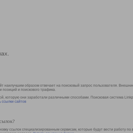
ах.
йт наилучшим образом отвечает на поисковый запрос пользователя. Внешние
и позиций и поискового трафика.
, которую они заработали различными способами. Поисковая система Linkpa
 ссылки сайтов
ссылок?
овку ссылок специализированным сервисам, которые будут вести работу по 