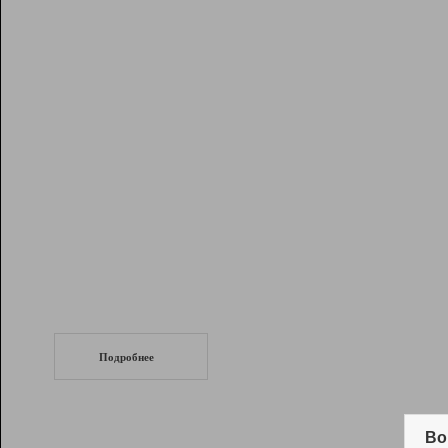
Рейтинг
Инструменты
Разработчикам
Партнерская
программа
Помощь
СеоТраф
Запустите
продвижение сайта
c LinkPad.
Подробнее
Вывод и удержание в ТОП10 выдачи
поисковых систем
Во