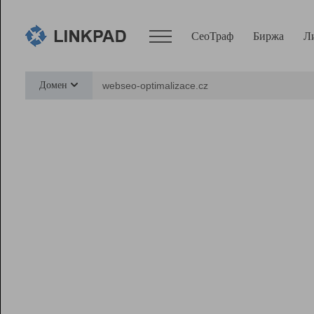
СеоТраф
Биржа
Л
Сервисы
Домен
СеоТраф
Монитор
Биржа
Pro
Линк+
Ресурсы
Вебмастер