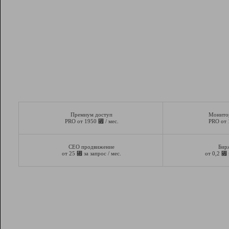
Премиум доступ
Монито
⃏
PRO от 1950
/ мес.
PRO от
СЕО продвижение
Бир
⃏
⃏
от 25
за запрос / мес.
от 0,2