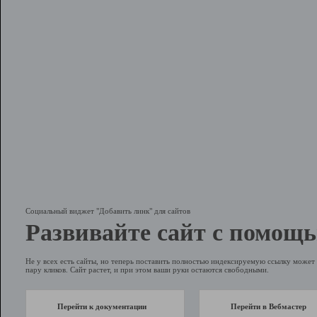
Социальный виджет "Добавить линк" для сайтов
Развивайте сайт с помощь
Не у всех есть сайты, но теперь поставить полностью индексируемую ссылку может 
пару кликов. Сайт растет, и при этом ваши руки остаются свободными.
Перейти к документации
Перейти в Вебмастер