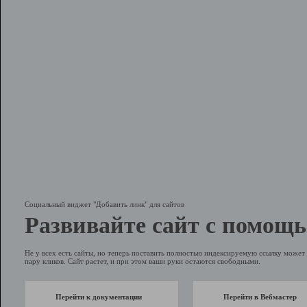
Социальный виджет "Добавить линк" для сайтов
Развивайте сайт с помощь
Не у всех есть сайты, но теперь поставить полностью индексируемую ссылку может 
пару кликов. Сайт растет, и при этом ваши руки остаются свободными.
Перейти к документации
Перейти в Вебмастер