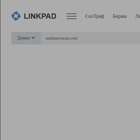
СеоТраф
Биржа
Л
Сервисы
Домен
СеоТраф
Монитор
Биржа
Pro
Линк+
Ресурсы
Вебмастер