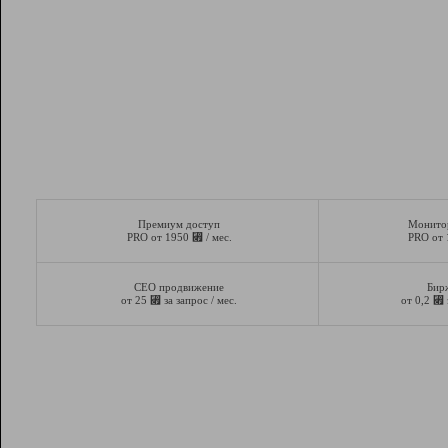
Премиум доступ
Монито
⃏
PRO от 1950
/ мес.
PRO от
СЕО продвижение
Бир
⃏
⃏
от 25
за запрос / мес.
от 0,2