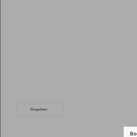
Рейтинг
Инструменты
Разработчикам
Партнерская
программа
Помощь
СеоТраф
Запустите
продвижение сайта
c LinkPad.
Подробнее
Вывод и удержание в ТОП10 выдачи
поисковых систем
Во