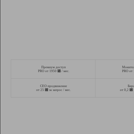
Премиум доступ
Монито
⃏
PRO от 1950
/ мес.
PRO от
СЕО продвижение
Бир
⃏
⃏
от 25
за запрос / мес.
от 0,2