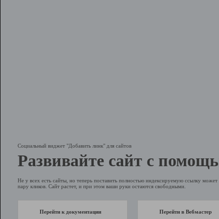
Социальный виджет "Добавить линк" для сайтов
Развивайте сайт с помощь
Не у всех есть сайты, но теперь поставить полностью индексируемую ссылку может 
пару кликов. Сайт растет, и при этом ваши руки остаются свободными.
Перейти к документации
Перейти в Вебмастер