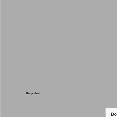
Рейтинг
Инструменты
Разработчикам
Партнерская
программа
Помощь
СеоТраф
Запустите
продвижение сайта
c LinkPad.
Подробнее
Вывод и удержание в ТОП10 выдачи
поисковых систем
Во