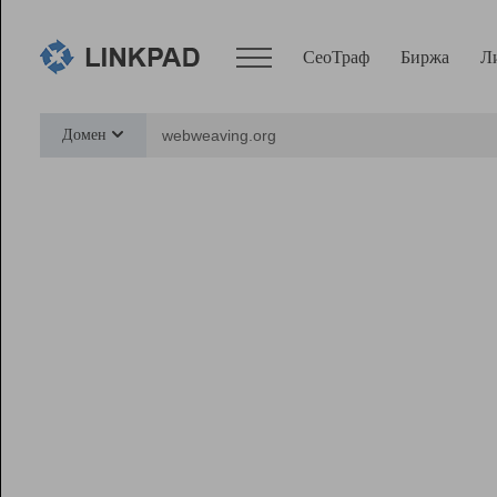
СеоТраф
Биржа
Л
Сервисы
Домен
СеоТраф
Монитор
Биржа
Pro
Линк+
Ресурсы
Вебмастер