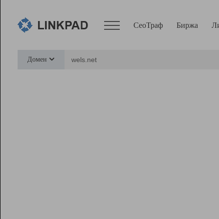
СеоТраф
Биржа
Л
Сервисы
Домен
СеоТраф
Монитор
Биржа
Pro
Линк+
Ресурсы
Вебмастер