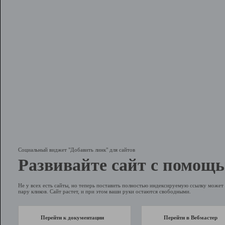
Социальный виджет "Добавить линк" для сайтов
Развивайте сайт с помощь
Не у всех есть сайты, но теперь поставить полностью индексируемую ссылку может 
пару кликов. Сайт растет, и при этом ваши руки остаются свободными.
Перейти к документации
Перейти в Вебмастер