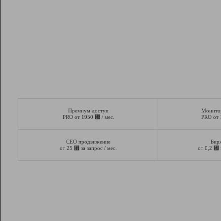
Премиум доступ
Монито
⃏
PRO от 1950
/ мес.
PRO от
СЕО продвижение
Бир
⃏
⃏
от 25
за запрос / мес.
от 0,2