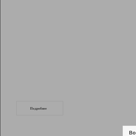
Рейтинг
Инструменты
Разработчикам
Партнерская
программа
Помощь
СеоТраф
Запустите
продвижение сайта
c LinkPad.
Подробнее
Вывод и удержание в ТОП10 выдачи
поисковых систем
Во