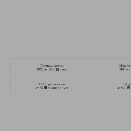
Премиум доступ
Монито
⃏
PRO от 1950
/ мес.
PRO от
СЕО продвижение
Бир
⃏
⃏
от 25
за запрос / мес.
от 0,2