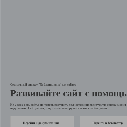
Социальный виджет "Добавить линк" для сайтов
Развивайте сайт с помощь
Не у всех есть сайты, но теперь поставить полностью индексируемую ссылку может 
пару кликов. Сайт растет, и при этом ваши руки остаются свободными.
Перейти к документации
Перейти в Вебмастер