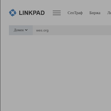
СеоТраф
Биржа
Л
Сервисы
Домен
СеоТраф
Монитор
Биржа
Pro
Линк+
Ресурсы
Вебмастер