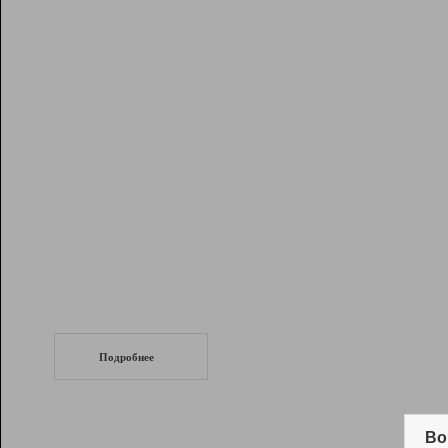
Рейтинг
Инструменты
Разработчикам
Партнерская
программа
Помощь
СеоТраф
Запустите
продвижение сайта
c LinkPad.
Подробнее
Вывод и удержание в ТОП10 выдачи
поисковых систем
Во