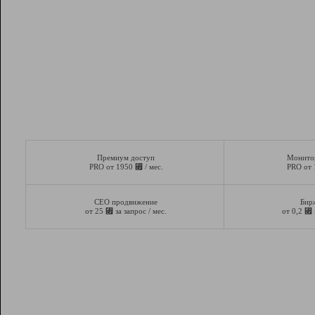
Премиум доступ
Монито
⃏
PRO от 1950
/ мес.
PRO от
СЕО продвижение
Бир
⃏
⃏
от 25
за запрос / мес.
от 0,2