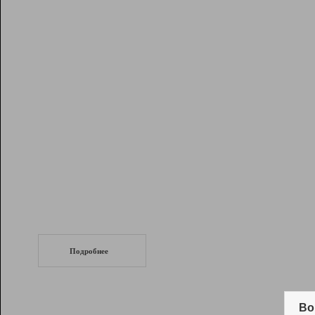
Рейтинг
Инструменты
Разработчикам
Партнерская
программа
Помощь
СеоТраф
Запустите
продвижение сайта
c LinkPad.
Подробнее
Вывод и удержание в ТОП10 выдачи
поисковых систем
Во