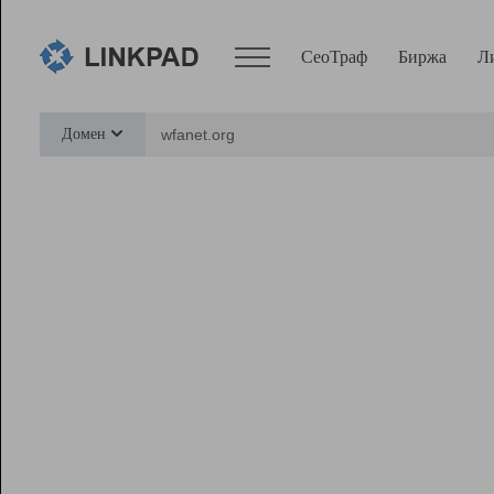
СеоТраф
Биржа
Л
Сервисы
Домен
СеоТраф
Монитор
Биржа
Pro
Линк+
Ресурсы
Вебмастер