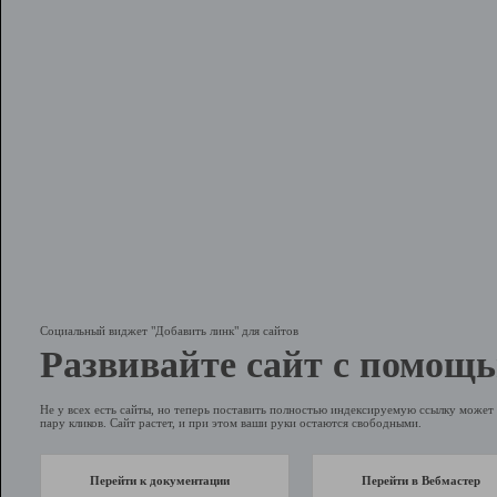
Социальный виджет "Добавить линк" для сайтов
Развивайте сайт с помощь
Не у всех есть сайты, но теперь поставить полностью индексируемую ссылку может 
пару кликов. Сайт растет, и при этом ваши руки остаются свободными.
Перейти к документации
Перейти в Вебмастер