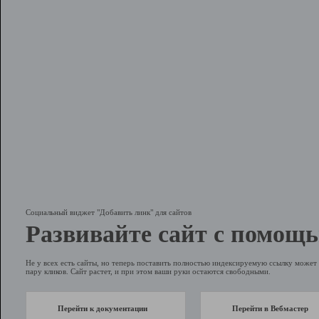
Социальный виджет "Добавить линк" для сайтов
Развивайте сайт с помощь
Не у всех есть сайты, но теперь поставить полностью индексируемую ссылку может 
пару кликов. Сайт растет, и при этом ваши руки остаются свободными.
Перейти к документации
Перейти в Вебмастер