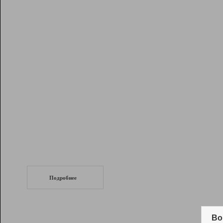
Рейтинг
Инструменты
Разработчикам
Партнерская
программа
Помощь
СеоТраф
Запустите
продвижение сайта
c LinkPad.
Подробнее
Вывод и удержание в ТОП10 выдачи
поисковых систем
Во