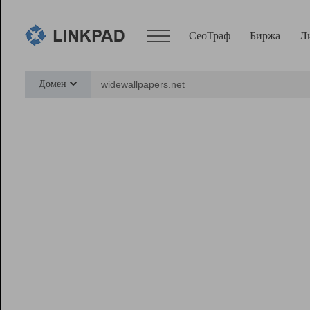
СеоТраф
Биржа
Л
Сервисы
Домен
СеоТраф
Монитор
Биржа
Pro
Линк+
Ресурсы
Вебмастер