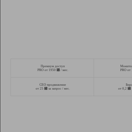
Премиум доступ
Монито
⃏
PRO от 1950
/ мес.
PRO от
СЕО продвижение
Бир
⃏
⃏
от 25
за запрос / мес.
от 0,2