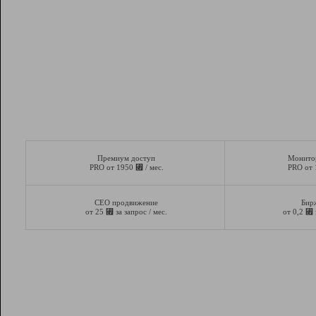
Премиум доступ
Монито
⃏
PRO от 1950
/ мес.
PRO от
СЕО продвижение
Бир
⃏
⃏
от 25
за запрос / мес.
от 0,2