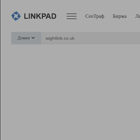
СеоТраф
Биржа
Л
Сервисы
Домен
СеоТраф
Монитор
Биржа
Pro
Линк+
Ресурсы
Вебмастер