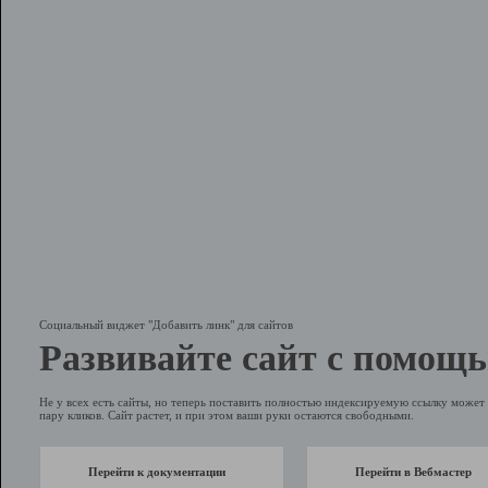
Социальный виджет "Добавить линк" для сайтов
Развивайте сайт с помощь
Не у всех есть сайты, но теперь поставить полностью индексируемую ссылку может 
пару кликов. Сайт растет, и при этом ваши руки остаются свободными.
Перейти к документации
Перейти в Вебмастер