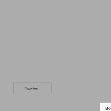
Рейтинг
Инструменты
Разработчикам
Партнерская
программа
Помощь
СеоТраф
Запустите
продвижение сайта
c LinkPad.
Подробнее
Вывод и удержание в ТОП10 выдачи
поисковых систем
Во