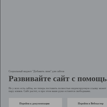
Социальный виджет "Добавить линк" для сайтов
Развивайте сайт с помощь
Не у всех есть сайты, но теперь поставить полностью индексируемую ссылку может 
пару кликов. Сайт растет, и при этом ваши руки остаются свободными.
Перейти к документации
Перейти в Вебмастер