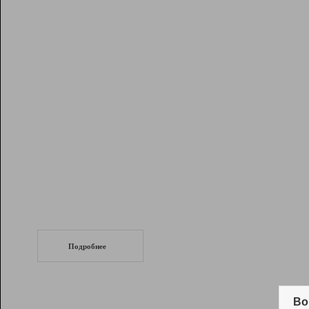
Рейтинг
Инструменты
Разработчикам
Партнерская
программа
Помощь
СеоТраф
Запустите
продвижение сайта
c LinkPad.
Подробнее
Вывод и удержание в ТОП10 выдачи
поисковых систем
Во