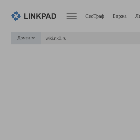
СеоТраф
Биржа
Л
Сервисы
Домен
СеоТраф
Монитор
Биржа
Pro
Линк+
Ресурсы
Вебмастер