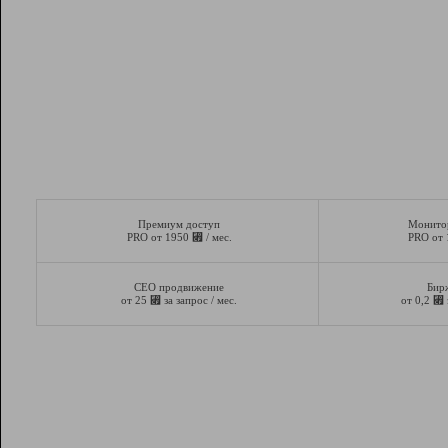
Премиум доступ
Монито
⃏
PRO от 1950
/ мес.
PRO от
СЕО продвижение
Бир
⃏
⃏
от 25
за запрос / мес.
от 0,2