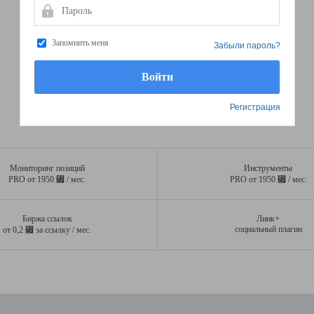
Пароль
Запомнить меня
Забыли пароль?
Регистрация
Мониторинг позиций
Инструменты
⃏
⃏
PRO от 1950
/ мес.
PRO от 1950
/ мес.
Биржа ссылок
Линк+
⃏
социальный плагин
от 0,2
за ссылку / мес.