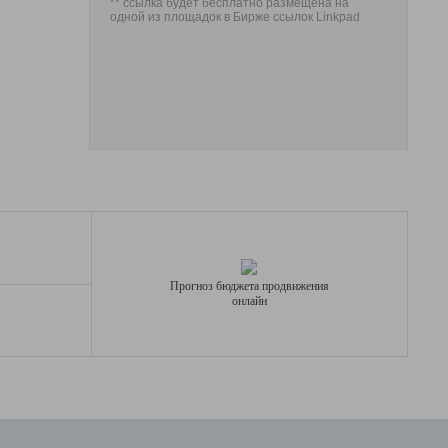
** ссылка будет бесплатно размещена на
одной из площадок в Бирже ссылок Linkpad
Прогноз бюджета продвижения
онлайн