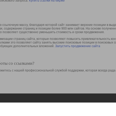
оискового запроса.
Купить ссылки на бирже
 ссылочную массу, благодаря которой сайт занимает верхние позиции в выд
ки, содержание страниц и позиции более 900 млн сайтов. На основе получе
то позволяет существенно уменьшить стоимость и сроки продвижения.
изации страниц сайта, которые позволяют повысить привлекательность конт
сылками это позволяет сайту занять высокие поисковые позиции в поисковых 
требующих дополнительных вложений.
Запустить продвижение сайта
боты со ссылками?
свяжитесь с нашей профессиональной службой поддержки, которая всегда рада
Ресурсы