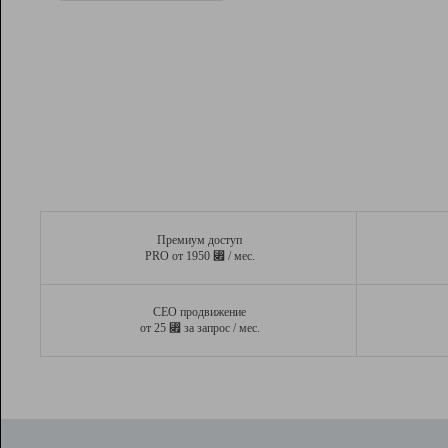
Рейтинг
Вывод и удержание в ТОП10 выдачи
поисковых систем
Инструменты
Разработчикам
Партнерская
программа
Помощь
Премиум доступ
⃏
PRO от 1950
/ мес.
СЕО продвижение
⃏
от 25
за запрос / мес.