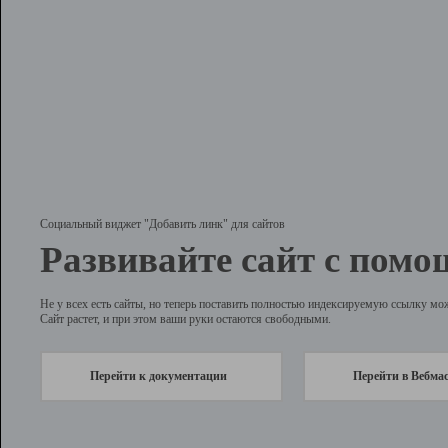
Социальный виджет "Добавить линк" для сайтов
Развивайте сайт с помо
Не у всех есть сайты, но теперь поставить полностью индексируемую ссылку мо
Сайт растет, и при этом ваши руки остаются свободными.
Перейти к документации
Перейти в Вебма