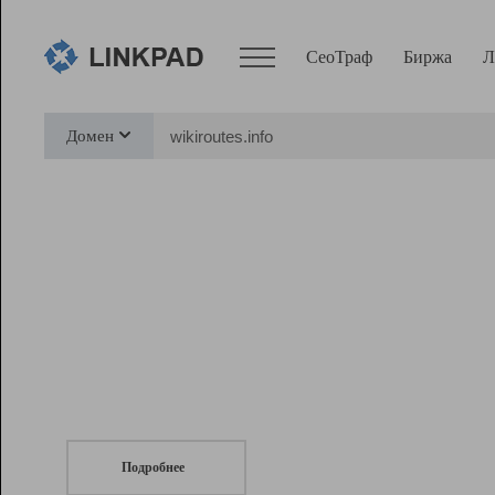
СеоТраф
Биржа
Л
Сервисы
Домен
СеоТраф
Монитор
Биржа
Pro
Линк+
СеоТраф
Запустите
продвижение сайта
c LinkPad.
Ресурсы
Вебмастер
Подробнее