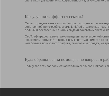
системах и улучшению их эффективности для конкретного п
Как улучшить эффект от ссылок?
Сервис продвижения сайтов СеоТраф создает естественную
собственной поисковой системы LinkPad отслеживает ссыл
полный и достоверный анализ выдачи поисковых систем, ч
СеоТраф предоставляет рекомендации по внутренней оптим
(кликабельность) сайта в поисковых системах. Вместе со с
чем больше поискового трафика, тем больше продаж, не 
Куда обращаться за помощью по вопросам ра
Если у вас есть вопросы относительно сервисов Linkpad, 
О Linkpad
Поддержка