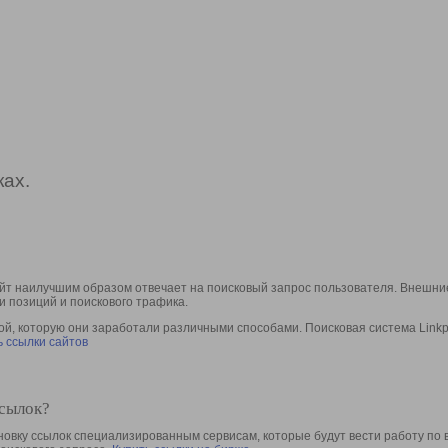
ах.
йт наилучшим образом отвечает на поисковый запрос пользователя. Внешние
и позиций и поискового трафика.
, которую они заработали различными способами. Поисковая система Linkpa
 ссылки сайтов
ссылок?
овку ссылок специализированным сервисам, которые будут вести работу по 