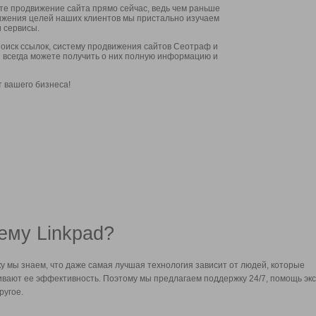
ите продвижение сайта прямо сейчас, ведь чем раньше
стижения целей наших клиентов мы пристально изучаем
 сервисы.
оиск ссылок, систему продвижения сайтов Сеотраф и
вы всегда можете получить о них полную информацию и
т вашего бизнеса!
ему Linkpad?
у мы знаем, что даже самая лучшая технология зависит от людей, которые
вают ее эффективность. Поэтому мы предлагаем поддержку 24/7, помощь экс
ругое.