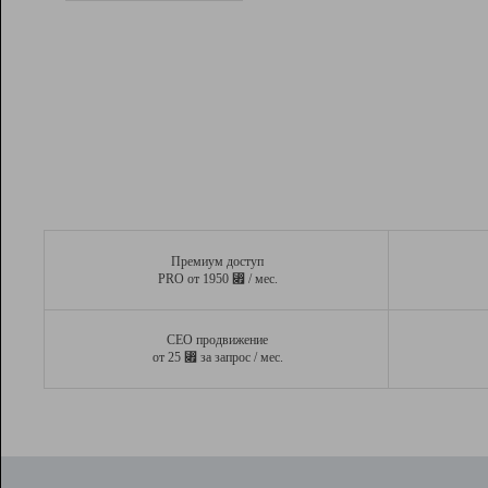
Рейтинг
Вывод и удержание в ТОП10 выдачи
поисковых систем
Инструменты
Разработчикам
Партнерская
программа
Помощь
Премиум доступ
⃏
PRO от 1950
/ мес.
СЕО продвижение
⃏
от 25
за запрос / мес.