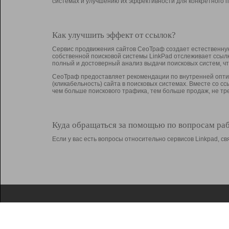
системах и улучшению их эффективности для конкретного п
Как улучшить эффект от ссылок?
Сервис продвижения сайтов СеоТраф создает естественную
собственной поисковой системы LinkPad отслеживает ссыл
полный и достоверный анализ выдачи поисковых систем, ч
СеоТраф предоставляет рекомендации по внутренней оптим
(кликабельность) сайта в поисковых системах. Вместе со с
чем больше поискового трафика, тем больше продаж, не 
Куда обращаться за помощью по вопросам ра
Если у вас есть вопросы относительно сервисов Linkpad, 
О Linkpad
Поддержка