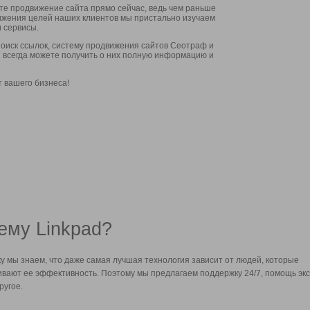
ите продвижение сайта прямо сейчас, ведь чем раньше
стижения целей наших клиентов мы пристально изучаем
 сервисы.
оиск ссылок, систему продвижения сайтов Сеотраф и
вы всегда можете получить о них полную информацию и
т вашего бизнеса!
ему Linkpad?
у мы знаем, что даже самая лучшая технология зависит от людей, которые
вают ее эффективность. Поэтому мы предлагаем поддержку 24/7, помощь экс
ругое.