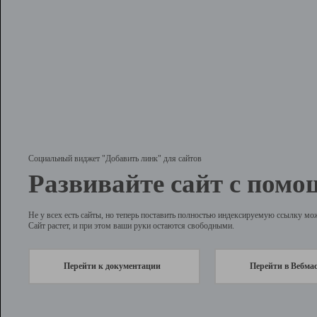
Социальный виджет "Добавить линк" для сайтов
Развивайте сайт с помо
Не у всех есть сайты, но теперь поставить полностью индексируемую ссылку мо
Сайт растет, и при этом ваши руки остаются свободными.
Перейти к документации
Перейти в Вебма