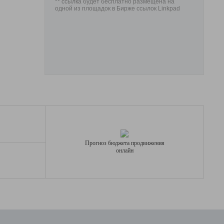
** ссылка будет бесплатно размещена на
одной из площадок в Бирже ссылок Linkpad
Прогноз бюджета продвижения
онлайн