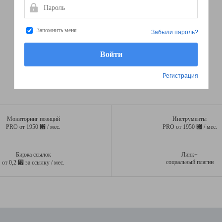
Пароль
Запомнить меня
Забыли пароль?
Регистрация
Мониторинг позиций
Инструменты
⃏
⃏
PRO от 1950
/ мес.
PRO от 1950
/ мес.
Биржа ссылок
Линк+
⃏
социальный плагин
от 0,2
за ссылку / мес.