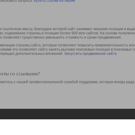
оискового запроса.
Купить ссылки на бирже
 ссылочную массу, благодаря которой сайт занимает верхние позиции в выд
ки, содержание страниц и позиции более 900 млн сайтов. На основе получе
то позволяет существенно уменьшить стоимость и сроки продвижения.
изации страниц сайта, которые позволяют повысить привлекательность конт
сылками это позволяет сайту занять высокие поисковые позиции в поисковых 
требующих дополнительных вложений.
Запустить продвижение сайта
боты со ссылками?
свяжитесь с нашей профессиональной службой поддержки, которая всегда рада
Ресурсы