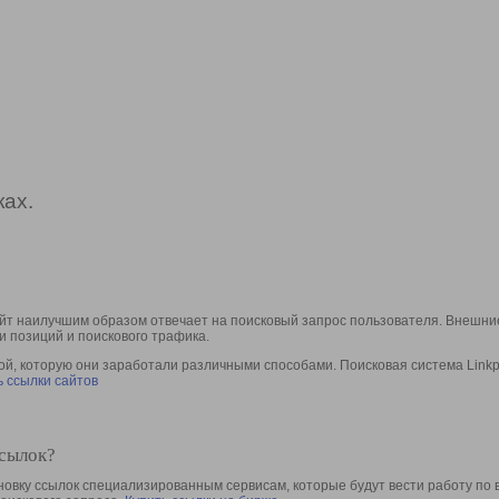
ах.
йт наилучшим образом отвечает на поисковый запрос пользователя. Внешние
и позиций и поискового трафика.
, которую они заработали различными способами. Поисковая система Linkpa
 ссылки сайтов
ссылок?
овку ссылок специализированным сервисам, которые будут вести работу по 