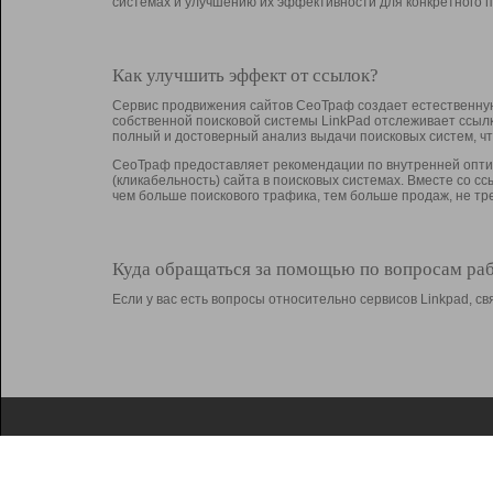
системах и улучшению их эффективности для конкретного п
Как улучшить эффект от ссылок?
Сервис продвижения сайтов СеоТраф создает естественную
собственной поисковой системы LinkPad отслеживает ссыл
полный и достоверный анализ выдачи поисковых систем, ч
СеоТраф предоставляет рекомендации по внутренней оптим
(кликабельность) сайта в поисковых системах. Вместе со с
чем больше поискового трафика, тем больше продаж, не 
Куда обращаться за помощью по вопросам ра
Если у вас есть вопросы относительно сервисов Linkpad, 
О Linkpad
Поддержка