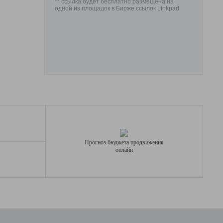
** ссылка будет бесплатно размещена на
одной из площадок в Бирже ссылок Linkpad
Прогноз бюджета продвижения
онлайн