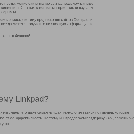
ите продвижение сайта прямо сейчас, ведь чем раньше
стижения целей наших клиентов мы пристально изучаем
 сервисы.
оиск ссылок, систему продвижения сайтов Сеотраф и
вы всегда можете получить о них полную информацию и
т вашего бизнеса!
ему Linkpad?
у мы знаем, что даже самая лучшая технология зависит от людей, которые
вают ее эффективность. Поэтому мы предлагаем поддержку 24/7, помощь экс
ругое.