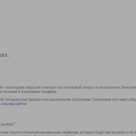
ах.
йт наилучшим образом отвечает на поисковый запрос пользователя. Внешние
и позиций и поискового трафика.
, которую они заработали различными способами. Поисковая система Linkpa
 ссылки сайтов
ссылок?
овку ссылок специализированным сервисам, которые будут вести работу по 