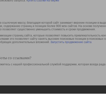
оискового запроса.
Купить ссылки на бирже
 ссылочную массу, благодаря которой сайт занимает верхние позиции в выд
ки, содержание страниц и позиции более 900 млн сайтов. На основе получе
то позволяет существенно уменьшить стоимость и сроки продвижения.
изации страниц сайта, которые позволяют повысить привлекательность конт
сылками это позволяет сайту занять высокие поисковые позиции в поисковых 
требующих дополнительных вложений.
Запустить продвижение сайта
боты со ссылками?
свяжитесь с нашей профессиональной службой поддержки, которая всегда рада
Ресурсы