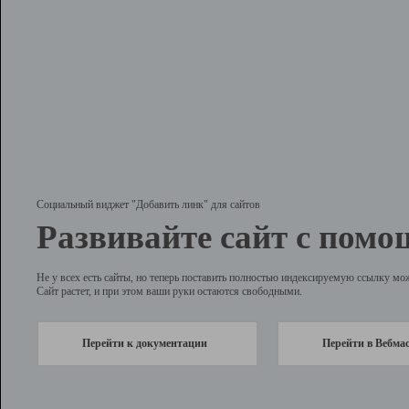
Социальный виджет "Добавить линк" для сайтов
Развивайте сайт с помо
Не у всех есть сайты, но теперь поставить полностью индексируемую ссылку мо
Сайт растет, и при этом ваши руки остаются свободными.
Перейти к документации
Перейти в Вебма