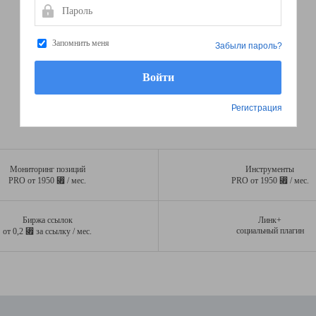
Пароль
Запомнить меня
Забыли пароль?
Регистрация
Мониторинг позиций
Инструменты
⃏
⃏
PRO от 1950
/ мес.
PRO от 1950
/ мес.
Биржа ссылок
Линк+
⃏
социальный плагин
от 0,2
за ссылку / мес.