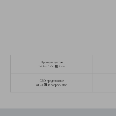
Рейтинг
Вывод и удержание в ТОП10 выдачи
поисковых систем
Инструменты
Разработчикам
Партнерская
программа
Помощь
Премиум доступ
⃏
PRO от 1950
/ мес.
СЕО продвижение
⃏
от 25
за запрос / мес.