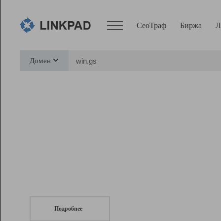
СеоТраф
Биржа
Л
Сервисы
Домен
СеоТраф
Монитор
Биржа
Pro
Линк+
СеоТраф
Запустите
продвижение сайта
c LinkPad.
Ресурсы
Вебмастер
Подробнее