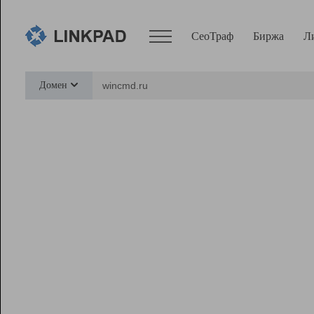
СеоТраф
Биржа
Л
Сервисы
Домен
СеоТраф
Монитор
Биржа
Pro
Линк+
Ресурсы
Вебмастер