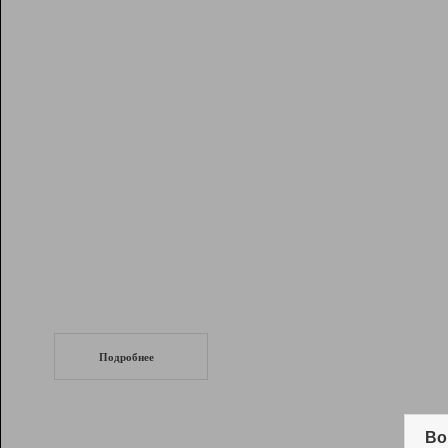
Рейтинг
Инструменты
Разработчикам
Партнерская
программа
Помощь
СеоТраф
Запустите
продвижение сайта
c LinkPad.
Подробнее
Вывод и удержание в ТОП10 выдачи
поисковых систем
Во