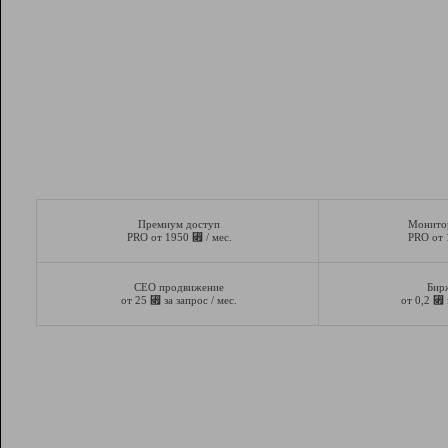
Премиум доступ
Монито
⃏
PRO от 1950
/ мес.
PRO от
СЕО продвижение
Бир
⃏
⃏
от 25
за запрос / мес.
от 0,2