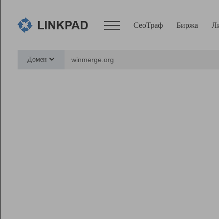
СеоТраф
Биржа
Л
Сервисы
Домен
СеоТраф
Монитор
Биржа
Pro
Линк+
Ресурсы
Вебмастер