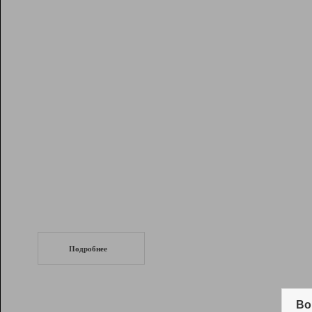
Рейтинг
Инструменты
Разработчикам
Партнерская
программа
Помощь
СеоТраф
Запустите
продвижение сайта
c LinkPad.
Подробнее
Вывод и удержание в ТОП10 выдачи
поисковых систем
Во