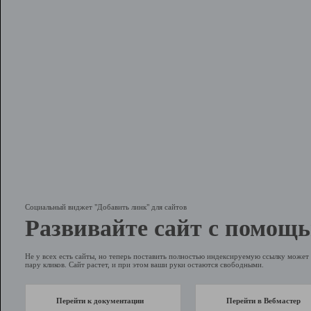
Социальный виджет "Добавить линк" для сайтов
Развивайте сайт с помощь
Не у всех есть сайты, но теперь поставить полностью индексируемую ссылку может 
пару кликов. Сайт растет, и при этом ваши руки остаются свободными.
Перейти к документации
Перейти в Вебмастер