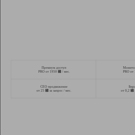
Премиум доступ
Монито
⃏
PRO от 1950
/ мес.
PRO от
СЕО продвижение
Бир
⃏
⃏
от 25
за запрос / мес.
от 0,2