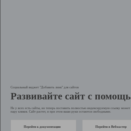
Социальный виджет "Добавить линк" для сайтов
Развивайте сайт с помощь
Не у всех есть сайты, но теперь поставить полностью индексируемую ссылку может 
пару кликов. Сайт растет, и при этом ваши руки остаются свободными.
Перейти к документации
Перейти в Вебмастер