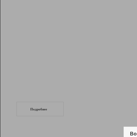
Рейтинг
Инструменты
Разработчикам
Партнерская
программа
Помощь
СеоТраф
Запустите
продвижение сайта
c LinkPad.
Подробнее
Вывод и удержание в ТОП10 выдачи
поисковых систем
Во