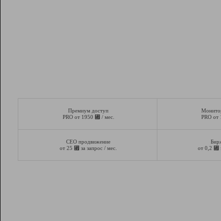
Премиум доступ
Монито
⃏
PRO от 1950
/ мес.
PRO от
СЕО продвижение
Бир
⃏
⃏
от 25
за запрос / мес.
от 0,2