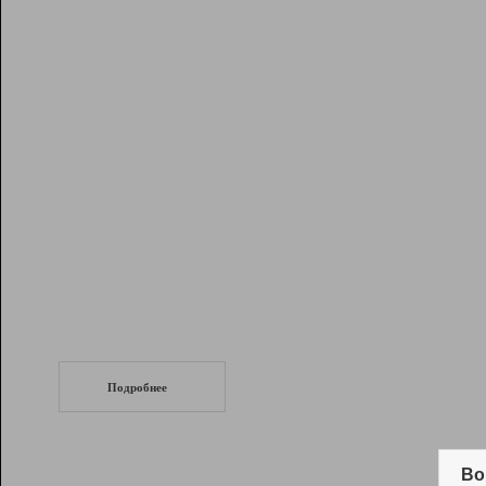
Рейтинг
Инструменты
Разработчикам
Партнерская
программа
Помощь
СеоТраф
Запустите
продвижение сайта
c LinkPad.
Подробнее
Вывод и удержание в ТОП10 выдачи
поисковых систем
Во