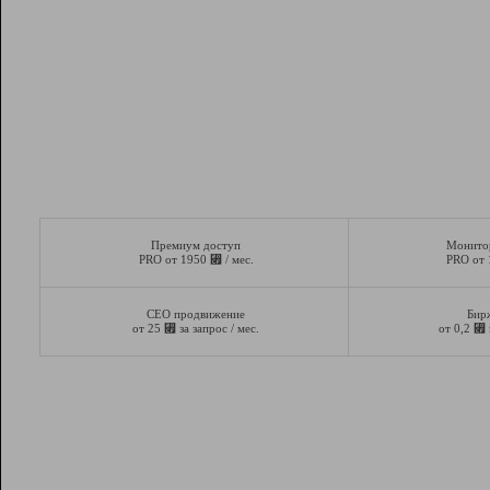
Премиум доступ
Монито
⃏
PRO от 1950
/ мес.
PRO от
СЕО продвижение
Бир
⃏
⃏
от 25
за запрос / мес.
от 0,2