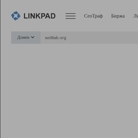
СеоТраф
Биржа
Л
Сервисы
Домен
СеоТраф
Монитор
Биржа
Pro
Линк+
Ресурсы
Вебмастер