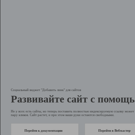
Социальный виджет "Добавить линк" для сайтов
Развивайте сайт с помощь
Не у всех есть сайты, но теперь поставить полностью индексируемую ссылку может 
пару кликов. Сайт растет, и при этом ваши руки остаются свободными.
Перейти к документации
Перейти в Вебмастер