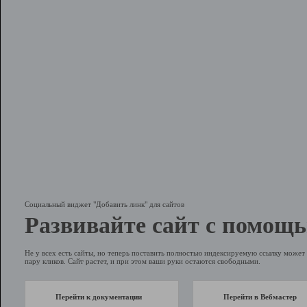
Социальный виджет "Добавить линк" для сайтов
Развивайте сайт с помощь
Не у всех есть сайты, но теперь поставить полностью индексируемую ссылку может 
пару кликов. Сайт растет, и при этом ваши руки остаются свободными.
Перейти к документации
Перейти в Вебмастер