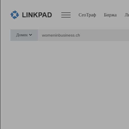
СеоТраф
Биржа
Л
Сервисы
Домен
СеоТраф
Монитор
Биржа
Pro
Линк+
Ресурсы
Вебмастер