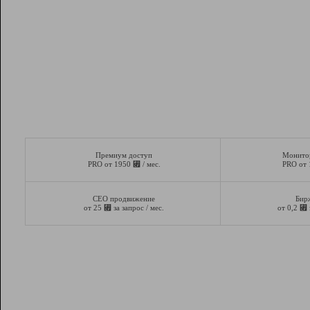
Премиум доступ
Монито
⃏
PRO от 1950
/ мес.
PRO от
СЕО продвижение
Бир
⃏
⃏
от 25
за запрос / мес.
от 0,2