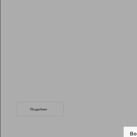
Рейтинг
Инструменты
Разработчикам
Партнерская
программа
Помощь
СеоТраф
Запустите
продвижение сайта
c LinkPad.
Подробнее
Вывод и удержание в ТОП10 выдачи
поисковых систем
Во