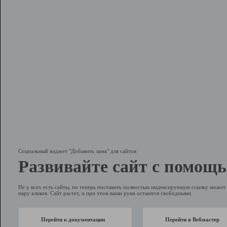
Социальный виджет "Добавить линк" для сайтов
Развивайте сайт с помощь
Не у всех есть сайты, но теперь поставить полностью индексируемую ссылку может 
пару кликов. Сайт растет, и при этом ваши руки остаются свободными.
Перейти к документации
Перейти в Вебмастер