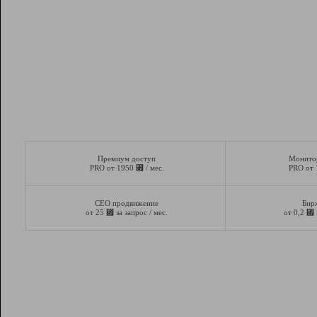
Премиум доступ
Монито
⃏
PRO от 1950
/ мес.
PRO от
СЕО продвижение
Бир
⃏
⃏
от 25
за запрос / мес.
от 0,2