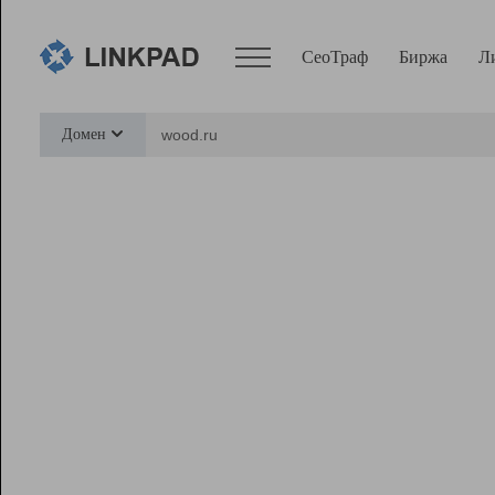
СеоТраф
Биржа
Л
Сервисы
Домен
СеоТраф
Монитор
Биржа
Pro
Линк+
Ресурсы
Вебмастер