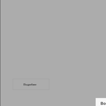
Рейтинг
Инструменты
Разработчикам
Партнерская
программа
Помощь
СеоТраф
Запустите
продвижение сайта
c LinkPad.
Подробнее
Вывод и удержание в ТОП10 выдачи
поисковых систем
Во